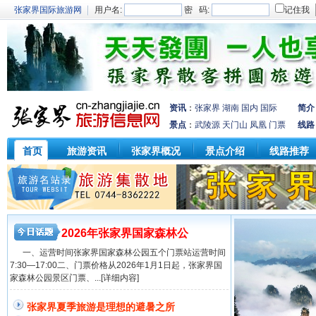
张家界国际旅游网
用户名:
密 码:
记住我
资讯
：
张家界
湖南
国内
国际
简介
景点
：
武陵源
天门山
凤凰
门票
线路
首页
旅游资讯
张家界概况
景点介绍
线路推荐
张
2026年张家界国家森林公
家
一、运营时间张家界国家森林公园五个门票站运营时间
界
7:30—17:00二、门票价格从2026年1月1日起，张家界国
夏
家森林公园景区门票、...
[详细内容]
季
旅
张家界夏季旅游是理想的避暑之所
游