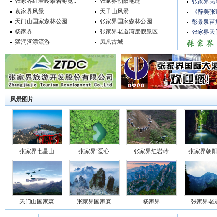
张家界红岩岭攀岩游览...
张家界朝阳地缝
张家界民
袁家界风景
天子山风景
《醉美张
天门山国家森林公园
张家界国家森林公园
彭景泉苗
杨家界
张家界老道湾度假景区
张家界天
猛洞河漂流游
凤凰古城
踩线八大
风景图片
张家界七星山
张家界“爱心
张家界红岩岭
张家界朝
天门山国家森
张家界国家森
杨家界
张家界老