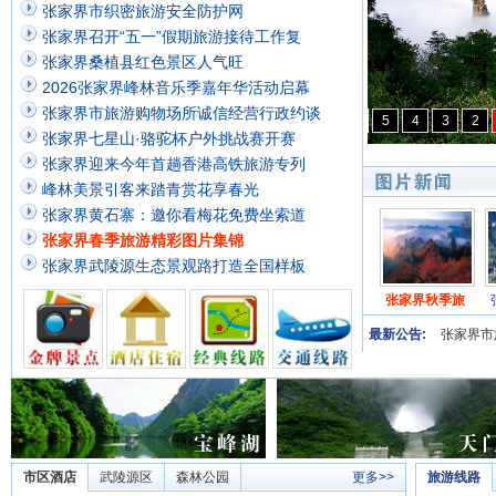
张家界市织密旅游安全防护网
是
理
张家界召开“五一”假期旅游接待工作复
想
张家界桑植县红色景区人气旺
的
2026张家界峰林音乐季嘉年华活动启幕
避
张家界市旅游购物场所诚信经营行政约谈
5
4
3
2
暑
张家界七星山·骆驼杯户外挑战赛开赛
之
张家界迎来今年首趟香港高铁旅游专列
所
峰林美景引客来踏青赏花享春光
张家界黄石寨：邀你看梅花免费坐索道
张家界春季旅游精彩图片集锦
张家界武陵源生态景观路打造全国样板
界秋季旅
张家界至重庆
张家界荷花国
张家界十里画
张家界阳戏展
最新公告:
张家界市
市区酒店
武陵源区
森林公园
更多>>
旅游线路