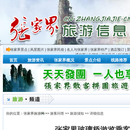
张家界景点
|
风景图片
|
张家界民俗
|
名人与张家界
|
张家界特产
|
酒店预订
|
通地图
|
自驾游
|
导游风采
|
投诉建
首页
旅游资讯
张家界概况
景点介绍
线路推荐
你的位置：
张家界旅游网
>>
旅客问答
>>
旅游须知
>> 详细信息
张家界玻璃桥游览乘