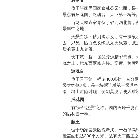
袁家界
位于张家界国家森林公园北面，是
景点有后花园、迷魂台、天下第一桥等
百龙天梯袁家界位于砂刀沟北麓，
景集中之地。
天悬白练：砂刀沟尽头，有一抹泉
去，只见一匹白色长练从九天飘落，溅
后的黄山九龙瀑。
天下第一桥：属武陵源精华景点。
峰之上，把东西两峰连接。高度、跨度和
迷魂台
位于天下第一桥东400米处，台分
级大约低2米，是一块紧连着第一级悬
滚，群山时隐时现，变幻莫测，使人难
后花园
有“天然盆景"之称。园内石峰千
的后花园一样。
藤王
位于杨家寨景区流翠溪。一石壁高
覆盖面积达300平方米。故有天下藤王