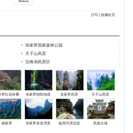
我去过
打印
|
收藏此页
张家界国家森林公园
天子山风景
宝峰湖风景区
家界红岩岭攀
张家界朝阳地缝
袁家界风景
天子山风景
岩游览项目
杨家界
张家界老道湾度
猛洞河漂流游
凤凰古城
假景区