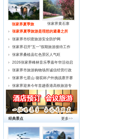
张家界黄石寨
张家界夏季旅
张家界夏季旅游是理想的避暑之所
张家界市织密旅游安全防护网
张家界召开“五一”假期旅游接待工作
复
张家界桑植县红色景区人气旺
2026张家界峰林音乐季嘉年华活动启
幕
张家界市旅游购物场所诚信经营行政
约谈
张家界七星山·骆驼杯户外挑战赛开赛
张家界迎来今年首趟香港高铁旅游专
列
经典景点
更多>>