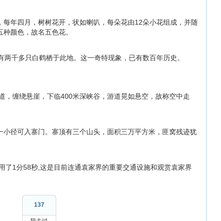
，每年四月，树树花开，状如喇叭，每朵花由12朵小花组成，并随
五种颜色，故名五色花。
，有两千多只白鹤栖于此地。这一奇特现象，已有数百年历史。
栈道，缠绕悬崖，下临400米深峡谷，游道晃如悬空，故称空中走
一小径可入寨门。寨顶有三个山头，面积三万平方米，匪窝残迹犹
用了1分58秒,这是目前连通袁家界的重要交通设施和观赏袁家界
137