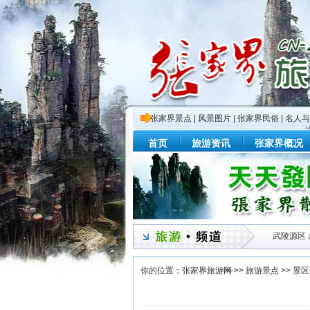
张家界景点
|
风景图片
|
张家界民俗
|
名人与
首页
旅游资讯
张家界概况
武陵源区
你的位置：
张家界旅游网
>>
旅游景点
>>
景区