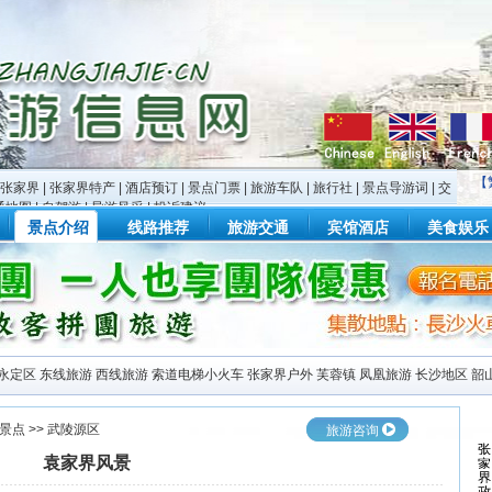
【
张家界
|
张家界特产
|
酒店预订
|
景点门票
|
旅游车队
|
旅行社
|
景点导游词
|
交
通地图
|
自驾游
|
导游风采
|
投诉建议
景点介绍
线路推荐
旅游交通
宾馆酒店
美食娱乐
永定区
东线旅游
西线旅游
索道电梯小火车
张家界户外
芙蓉镇
凤凰旅游
长沙地区
韶
景点
>>
武陵源区
旅游咨询
袁家界风景