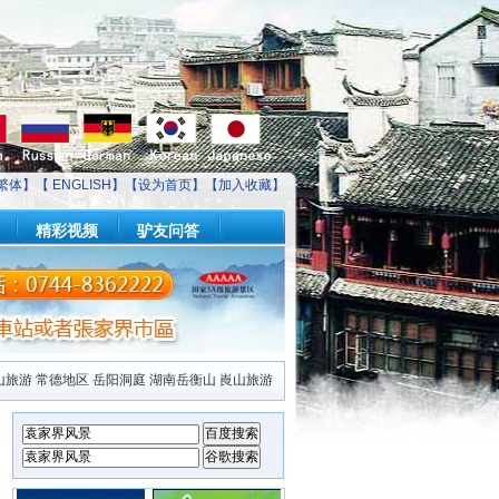
繁体】【
ENGLISH
】【
设为首页
】【
加入收藏
】
精彩视频
驴友问答
山旅游
常德地区
岳阳洞庭
湖南岳衡山
崀山旅游