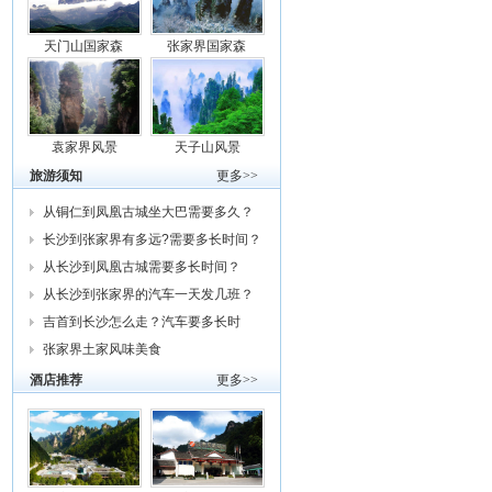
天门山国家森
张家界国家森
袁家界风景
天子山风景
旅游须知
更多>>
从铜仁到凤凰古城坐大巴需要多久？
车费
长沙到张家界有多远?需要多长时间？
从
从长沙到凤凰古城需要多长时间？
从长沙到张家界的汽车一天发几班？
需要
吉首到长沙怎么走？汽车要多长时
间？我
张家界土家风味美食
酒店推荐
更多>>