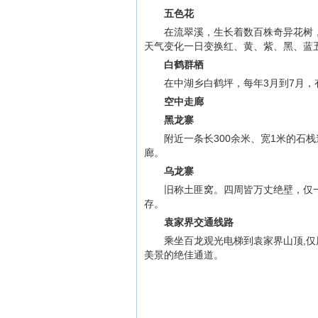
五色花
在流翠溪，生长着数百株奇异花树
天气变化一日变换红、黄、紫、黑、蓝
白鹤群栖
在中湖乡白鹤坪，每年3月到7月
空中走廊
黑龙寨
附近一条长300余米、宽1米的石
廊。
乌龙寨
旧称土匪窝。四周皆万丈绝壁，仅
存。
袁家界交通线路
乘坐百龙观光电梯到袁家界山顶,仅
美景的绝佳通道。