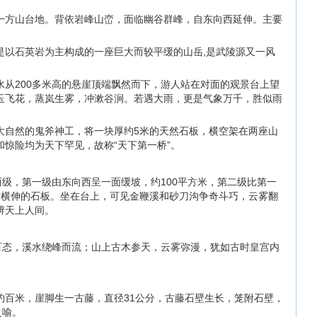
一方山台地。背依岩峰山峦，面临幽谷群峰，自东向西延伸。主要
。
是以石英岩为主构成的一座巨大而较平缓的山岳,是武陵源又一风
水从200多米高的悬崖顶端飘然而下，游人站在对面的观景台上望
玉飞花，蒸岚生雾，冲漱谷涧。若遇大雨，更是气象万千，胜似雨
大自然的鬼斧神工，将一块厚约5米的天然石板，横空架在两座山
惊险均为天下罕见，故称“天下第一桥”。
两级，第一级由东向西呈一面缓坡，约100平方米，第二级比第一
空横伸的石板。坐在台上，可见金鞭溪和砂刀沟争奇斗巧，云雾翻
辨天上人间。
姿百态，溪水绕峰而流；山上古木参天，云雾弥漫，犹如古时皇宫内
约百米，崖脚生一古藤，直径31公分，古藤石壁生长，笼附石壁，
之喻。