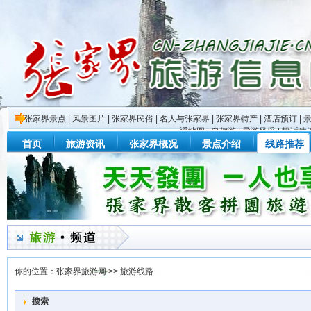
张家界景点
|
风景图片
|
张家界民俗
|
名人与张家界
|
张家界特产
|
酒店预订
|
通地图
|
自驾游
|
导游风采
|
投诉建
首页
旅游资讯
张家界概况
景点介绍
线路推荐
你的位置：
张家界旅游网
>>
旅游线路
搜索