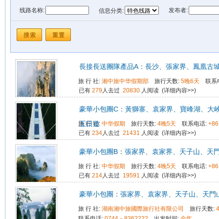
线路名称:
发布者:
信息分类:
发布时间: 从
到
長接長送團隊產品A：長沙、張家界、鳳凰古
旅 行 社:
湘中旅中华假期部
旅行天数:
5晚6天
联系
已有
279
人去过
20830
人阅读 (
详细内容>>
)
豪華小包團C：黃獅寨、袁家界、寶峰湖、大峽
五日遊
旅 行 社:
中华假期
旅行天数:
4晚5天
联系电话:
+86
已有
234
人去过
21431
人阅读 (
详细内容>>
)
豪華小包團B：張家界、袁家界、天子山、天
旅 行 社:
中华假期
旅行天数:
4晚5天
联系电话:
+86
已有
214
人去过
19591
人阅读 (
详细内容>>
)
豪華小包團：張家界、袁家界、天子山、天門
旅 行 社:
湖南湘中旅國際旅行社有限公司
旅行天数:
联系电话:
0744－8362222
出发时间:
全年