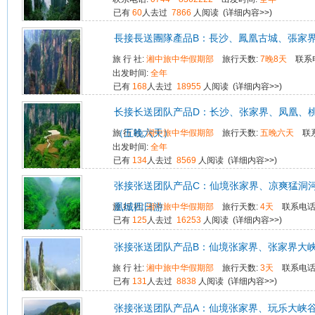
已有
60
人去过
7866
人阅读 (
详细内容>>
)
長接長送團隊產品B：長沙、鳳凰古城、張家
旅 行 社:
湘中旅中华假期部
旅行天数:
7晚8天
联系
出发时间:
全年
已有
168
人去过
18955
人阅读 (
详细内容>>
)
长接长送团队产品D：长沙、张家界、凤凰、
（五晚六天）
旅 行 社:
湘中旅中华假期部
旅行天数:
五晚六天
联
出发时间:
全年
已有
134
人去过
8569
人阅读 (
详细内容>>
)
张接张送团队产品C：仙境张家界、凉爽猛洞
凰城四日游
旅 行 社:
湘中旅中华假期部
旅行天数:
4天
联系电话
已有
125
人去过
16253
人阅读 (
详细内容>>
)
张接张送团队产品B：仙境张家界、张家界大
旅 行 社:
湘中旅中华假期部
旅行天数:
3天
联系电话
已有
131
人去过
8838
人阅读 (
详细内容>>
)
张接张送团队产品A：仙境张家界、玩乐大峡