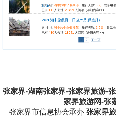
日游
旅 行 社:
湘中旅中华假期部
旅行天数:
3天
联系电话
已有
111
人去过
20499
人阅读 (
详细内容>>
)
2026湘中旅散拼一日游产品(供选择)
旅 行 社:
湘中旅中华假期部
旅行天数:
1-2天
联系电
已有
430
人去过
18541
人阅读 (
详细内容>>
)
1
2
下一页
张家界-湖南张家界-张家界旅游-
家界旅游网-张家界
张家界市信息协会承办
张家界