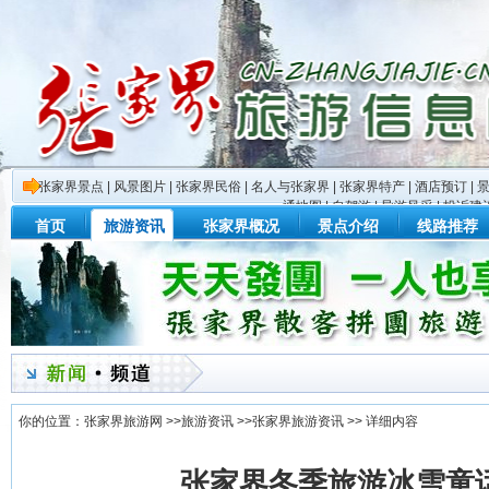
张家界景点
|
风景图片
|
张家界民俗
|
名人与张家界
|
张家界特产
|
酒店预订
|
通地图
|
自驾游
|
导游风采
|
投诉建
首页
旅游资讯
张家界概况
景点介绍
线路推荐
你的位置：
张家界旅游网
>>
旅游资讯
>>
张家界旅游资讯
>> 详细内容
张家界冬季旅游冰雪童话世