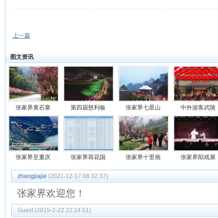
上一篇
图文资讯
张家界黄石寨
第四届慈利板
张家界七星山
中外游客武陵
张家界至重庆
张家界荷花国
张家界十里画
张家界阳戏展
zhangjiajie
(2021-12-17 08:32:37)
张家界欢迎您！
Guest (2015-2-22 22:24:51)