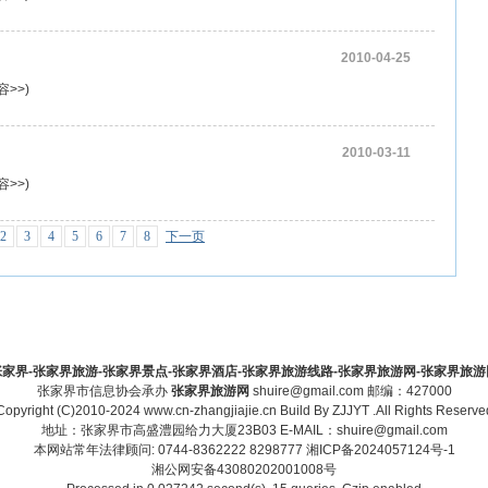
2010-04-25
容>>
)
2010-03-11
容>>
)
2
3
4
5
6
7
8
下一页
家界-张家界旅游-张家界景点-张家界酒店-张家界旅游线路-张家界旅游网-张家界旅游网-zha
张家界市信息协会承办
张家界旅游网
shuire@gmail.com 邮编：427000
Copyright (C)2010-2024 www.cn-zhangjiajie.cn Build By
ZJJYT
.All Rights Reserve
地址：张家界市高盛澧园给力大厦23B03 E-MAIL：shuire@gmail.com
本网站常年法律顾问: 0744-8362222 8298777
湘ICP备2024057124号-1
湘公网安备43080202001008号