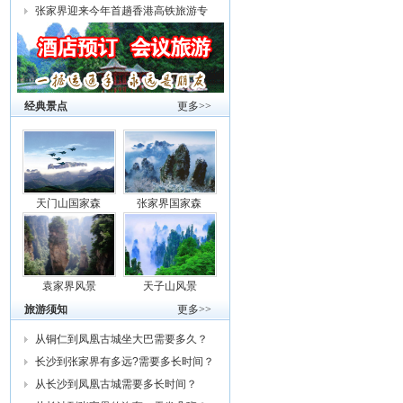
张家界迎来今年首趟香港高铁旅游专
列
经典景点
更多>>
天门山国家森
张家界国家森
袁家界风景
天子山风景
旅游须知
更多>>
从铜仁到凤凰古城坐大巴需要多久？
车费
长沙到张家界有多远?需要多长时间？
从
从长沙到凤凰古城需要多长时间？