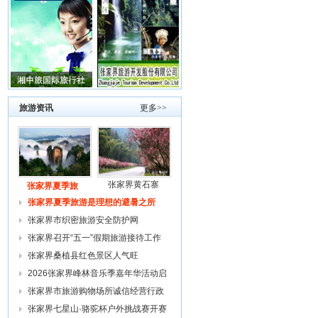
旅游资讯
更多>>
张家界黄石寨
张家界夏季旅
张家界夏季旅游是理想的避暑之所
张家界市织密旅游安全防护网
张家界召开“五一”假期旅游接待工作
复
张家界桑植县红色景区人气旺
2026张家界峰林音乐季嘉年华活动启
幕
张家界市旅游购物场所诚信经营行政
约谈
张家界七星山·骆驼杯户外挑战赛开赛