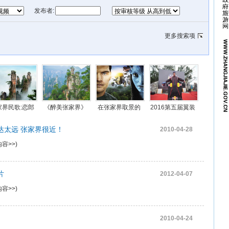
发布者:
更多搜索项
家界民歌:恋郎
《醉美张家界》
在张家界取景的
2016第五届翼装
胡子郎(视频)
视频在线
电影和电视有多
飞行视频
达太远 张家界很近！
2010-04-28
少？
容>>
)
片
2012-04-07
容>>
)
2010-04-24