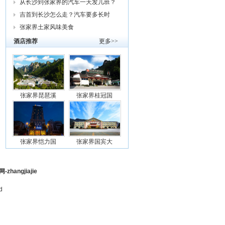
从长沙到张家界的汽车一天发几班？
需要
吉首到长沙怎么走？汽车要多长时
间？我
张家界土家风味美食
酒店推荐
更多>>
张家界琵琶溪
张家界桂冠国
张家界恺力国
张家界国宾大
ngjiajie
d