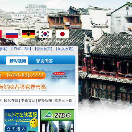
繁体】【
ENGLISH
】【
设为首页
】【
加入收藏
】
精彩视频
驴友问答
剧
|
民歌在线
|
专题节目
|
视频新闻
|
故事三下锅