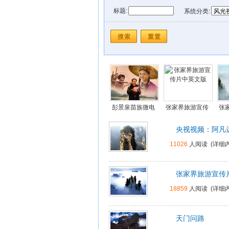
标题:
系统分类:
发布时间: 从
到
彭景泉苗族微电
张家界旅游宣传
张
影《寂寨》在线
片中英文版
就恋
央视视频：阿凡
视频
11026
人阅读 (
详细内
张家界旅游宣传
18859
人阅读 (
详细内
天门问路