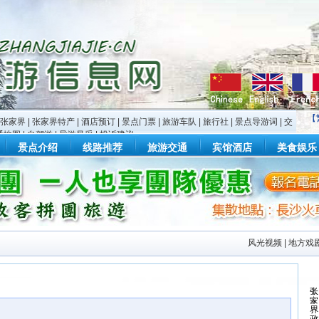
【
张家界
|
张家界特产
|
酒店预订
|
景点门票
|
旅游车队
|
旅行社
|
景点导游词
|
交
通地图
|
自驾游
|
导游风采
|
投诉建议
景点介绍
线路推荐
旅游交通
宾馆酒店
美食娱乐
风光视频
|
地方戏