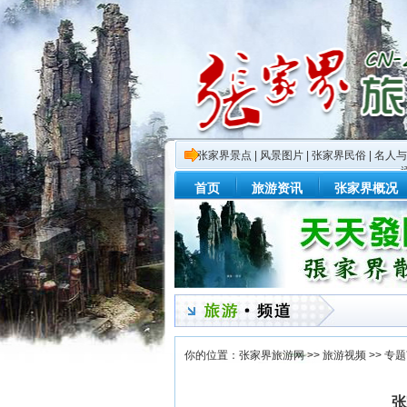
张家界景点
|
风景图片
|
张家界民俗
|
名人与
首页
旅游资讯
张家界概况
你的位置：
张家界旅游网
>>
旅游视频
>>
专题
张