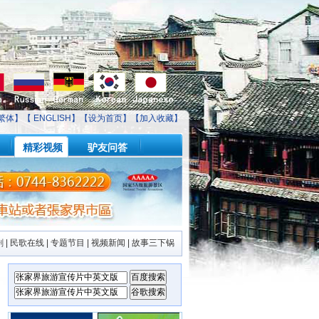
繁体】【
ENGLISH
】【
设为首页
】【
加入收藏
】
精彩视频
驴友问答
剧
|
民歌在线
|
专题节目
|
视频新闻
|
故事三下锅