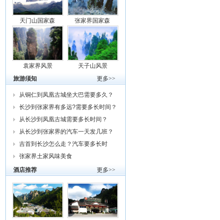
天门山国家森
张家界国家森
袁家界风景
天子山风景
旅游须知
更多>>
从铜仁到凤凰古城坐大巴需要多久？
车费
长沙到张家界有多远?需要多长时间？
从
从长沙到凤凰古城需要多长时间？
从长沙到张家界的汽车一天发几班？
需要
吉首到长沙怎么走？汽车要多长时
间？我
张家界土家风味美食
酒店推荐
更多>>