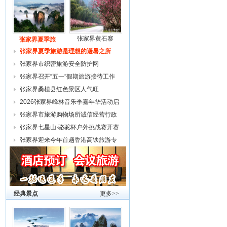
张家界黄石寨
张家界夏季旅
张家界夏季旅游是理想的避暑之所
张家界市织密旅游安全防护网
张家界召开“五一”假期旅游接待工作
复
张家界桑植县红色景区人气旺
2026张家界峰林音乐季嘉年华活动启
幕
张家界市旅游购物场所诚信经营行政
约谈
张家界七星山·骆驼杯户外挑战赛开赛
张家界迎来今年首趟香港高铁旅游专
列
经典景点
更多>>