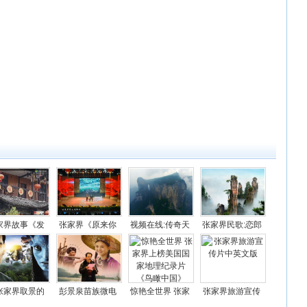
家界故事《发
张家界《原来你
视频在线:传奇天
张家界民歌:恋郎
票》视频
也在这里》小品
门山,一步一重天!
就恋胡子郎(视频)
视频
张家界取景的
彭景泉苗族微电
惊艳全世界 张家
张家界旅游宣传