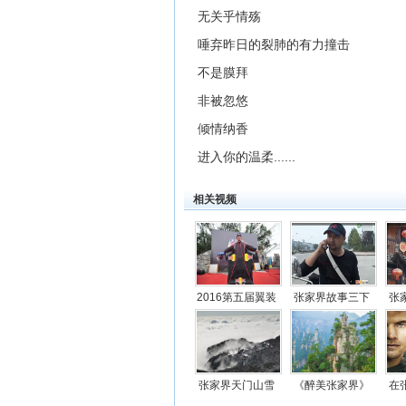
无关乎情殇
唾弃昨日的裂肺的有力撞击
不是膜拜
非被忽悠
倾情纳香
进入你的温柔......
相关视频
2016第五届翼装
张家界故事三下
张
飞行视频
锅《良心抉择》
视频
张家界天门山雪
《醉美张家界》
在