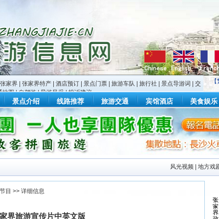
【
张家界
|
张家界特产
|
酒店预订
|
景点门票
|
旅游车队
|
旅行社
|
景点导游词
|
交
通地图
|
自驾游
|
导游风采
|
投诉建议
景点介绍
线路推荐
旅游交通
宾馆酒店
美食娱乐
风光视频
|
地方戏
节目
>> 详细信息
家界旅游宣传片中英文版