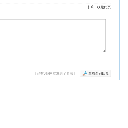
影和电视有多
影《寂寨》在线
界上榜美国国家
片中英文版
打印
|
收藏此页
少？
视频
【已有0位网友发表了看法】
查看全部回复