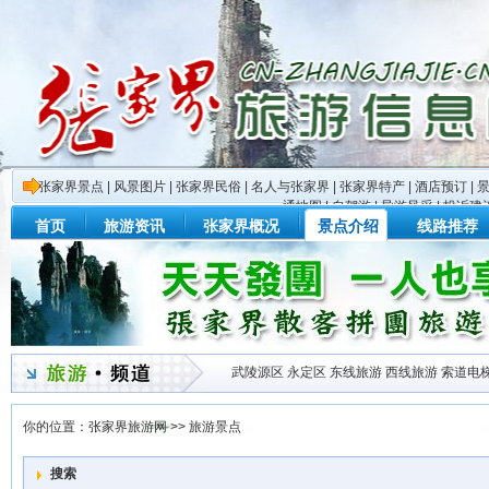
张家界景点
|
风景图片
|
张家界民俗
|
名人与张家界
|
张家界特产
|
酒店预订
|
通地图
|
自驾游
|
导游风采
|
投诉建
首页
旅游资讯
张家界概况
景点介绍
线路推荐
武陵源区
永定区
东线旅游
西线旅游
索道电
你的位置：
张家界旅游网
>>
旅游景点
搜索