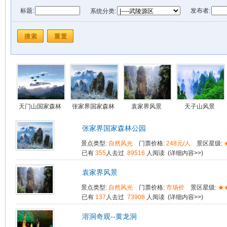
标题:
发布者:
系统分类:
门票价格:
景区星级:
所处位置:
发布时间: 从
到
天门山国家森林
张家界国家森林
袁家界风景
天子山风景
公园
公园
张家界国家森林公园
景点类型:
自然风光
门票价格:
248元/人
景区星级:
已有
355
人去过
89516
人阅读 (
详细内容>>
)
袁家界风景
景点类型:
自然风光
门票价格:
市场价
景区星级:
★
已有
137
人去过
73908
人阅读 (
详细内容>>
)
溶洞奇观--黄龙洞