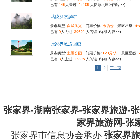
已有
146
人去过
45109
人阅读 (
详细内容>>
)
武陵源索溪峪
景点类型:
自然风光
门票价格:
市场价
景区星级:
★
已有
9
人去过
30601
人阅读 (
详细内容>>
)
张家界激流回旋
景点类型:
主题公园
门票价格:
128元/人
景区星级:
已有
3
人去过
12305
人阅读 (
详细内容>>
)
1
2
下一页
张家界-湖南张家界-张家界旅游-
家界旅游网-张家界
张家界市信息协会承办
张家界