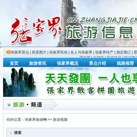
张家界景点
|
风景图片
|
张家界民俗
|
名人与张家界
|
张家界特产
|
酒店预订
|
通地图
|
自驾游
|
导游风采
|
投诉建
首页
旅游资讯
张家界概况
景点介绍
线路推荐
你的位置：
张家界旅游网
>>
旅游视频
搜索