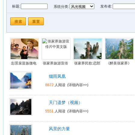
标题:
发布者:
系统分类:
发布时间: 从
到
彭景泉苗族微电
张家界旅游宣传
张家界民歌:恋郎
《醉美张家界》
影《寂寨》在线
片中英文版
就恋胡子郎(视频)
视频在线
烟雨凤凰
视频
8672
人阅读 (
详细内容>>
)
天门遗梦（视频）
5551
人阅读 (
详细内容>>
)
风景的力量