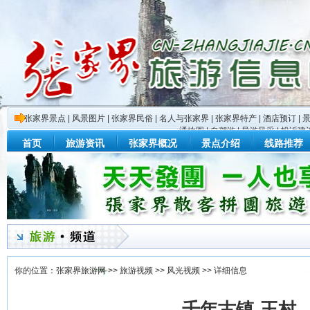
张家界景点
|
风景图片
|
张家界民俗
|
名人与张家界
|
张家界特产
|
酒店预订
|
通地图
|
自驾游
|
导游风采
|
投诉建
首页
旅游资讯
张家界概况
景点介绍
线路推荐
你的位置：
张家界旅游网
>>
旅游视频
>>
风光视频
>> 详细信息
千年古镇-王村