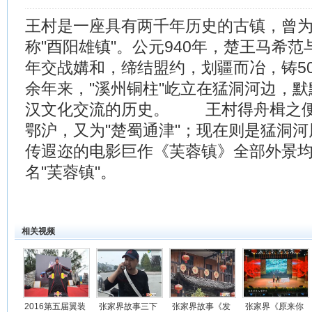
王村是一座具有两千年历史的古镇，曾
称"酉阳雄镇"。公元940年，楚王马希
年交战媾和，缔结盟约，划疆而冶，铸50
余年来，"溪州铜柱"屹立在猛洞河边，
汉文化交流的历史。 王村得舟楫之便
鄂沪，又为"楚蜀通津"；现在则是猛洞
传遐迩的电影巨作《芙蓉镇》全部外景
名"芙蓉镇"。
相关视频
2016第五届翼装
张家界故事三下
张家界故事《发
张家界《原来你