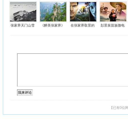
飞行视频
锅《良心抉择》
票》视频
也在这里》小品
视频
视频
张家界天门山雪
《醉美张家界》
在张家界取景的
彭景泉苗族微电
后仙境视频在线
视频在线
电影和电视有多
影《寂寨》在线
少？
视频
【已有0位