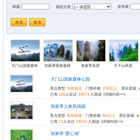
标题:
发布者:
系统分类:
门票价格:
景区星级:
所处位置:
发布时间: 从
到
天门山国家森林
张家界国家森林
袁家界风景
天子山风景
公园
公园
天门山国家森林公园
景点类型:
自然风光
门票价格:
258元/人
景区星级:
已有
169
人去过
89571
人阅读 (
详细内容>>
)
张家界土家风情园
景点类型:
民俗风情
门票价格:
98元/人
景区星级:
★
已有
12
人去过
28543
人阅读 (
详细内容>>
)
张家界“爱心湖”