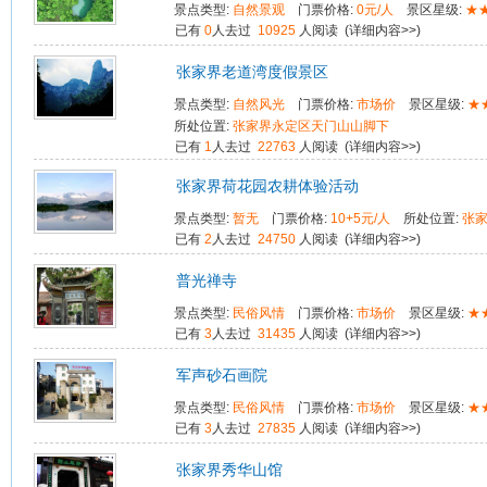
景点类型:
自然景观
门票价格:
0元/人
景区星级:
★
已有
0
人去过
10925
人阅读 (
详细内容>>
)
张家界老道湾度假景区
景点类型:
自然风光
门票价格:
市场价
景区星级:
★
所处位置:
张家界永定区天门山山脚下
已有
1
人去过
22763
人阅读 (
详细内容>>
)
张家界荷花园农耕体验活动
景点类型:
暂无
门票价格:
10+5元/人
所处位置:
张
已有
2
人去过
24750
人阅读 (
详细内容>>
)
普光禅寺
景点类型:
民俗风情
门票价格:
市场价
景区星级:
★
已有
3
人去过
31435
人阅读 (
详细内容>>
)
军声砂石画院
景点类型:
民俗风情
门票价格:
市场价
景区星级:
★
已有
3
人去过
27835
人阅读 (
详细内容>>
)
张家界秀华山馆