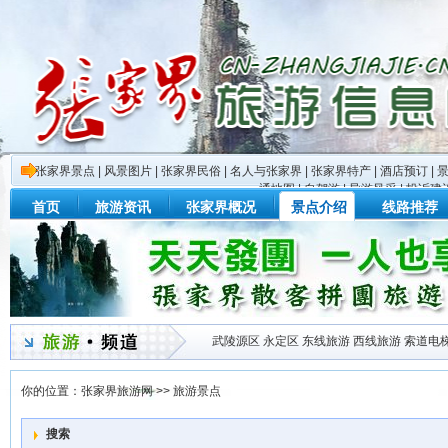
张家界景点
|
风景图片
|
张家界民俗
|
名人与张家界
|
张家界特产
|
酒店预订
|
通地图
|
自驾游
|
导游风采
|
投诉建
首页
旅游资讯
张家界概况
景点介绍
线路推荐
武陵源区
永定区
东线旅游
西线旅游
索道电
你的位置：
张家界旅游网
>>
旅游景点
搜索