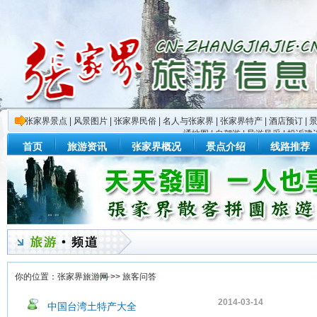
张家界景点
|
风景图片
|
张家界民俗
|
名人与张家界
|
张家界特产
|
酒店预订
|
通地图
|
自驾游
|
导游风采
|
投诉建
首页
旅游资讯
张家界概况
景点介绍
线路推荐
你的位置：
张家界旅游网
>>
旅客问答
2014-03-14
中国台湾土特产大全