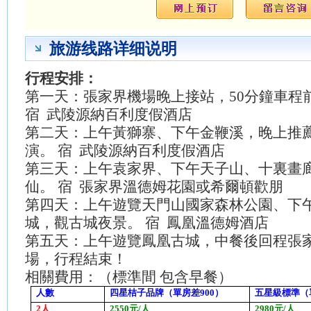
旅游线路详细说明
行程安排：
第一天：張家界機場晚上接站，
50分鐘車
宿 武陵源納百利度假酒店
第二天：上午黃獅寨、下午金鞭溪，晚上推
演。
宿
武陵源納百利度假酒店
第三天：上午袁家界、下午天子山、十裏畫
仙。
宿
張家界溫德姆花園或希爾頓歡朋
第四天：上午遊覽天門山國家森林公園、下
城，觀古城夜景。 宿 鳳凰溫德姆酒店
第五天：上午遊覽鳳凰古城，中餐後回程張
場，行程結束！
相關費用：（標準間
包含早餐）
人數
四星桔子品牌（單房差
900
）
五星級標準（
2
人
2550
元
/
人
2980
元
/
人