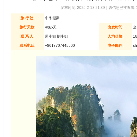
发布时间: 2025-2-18 21:39 | 该信息已被查看: 
旅 行 社:
中华假期
旅行天数:
4晚5天
出发时间:
全
联 系 人:
周小姐 劉小姐
人均价格:
1
联系电话:
+8613707445500
电子邮件:
sh