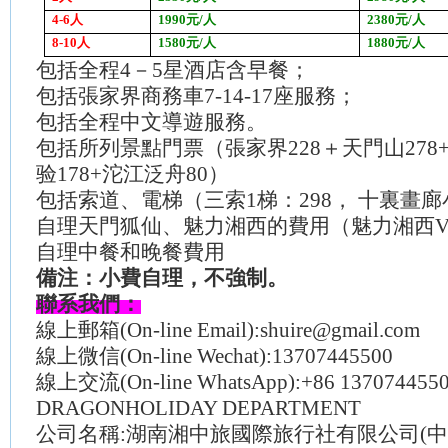
4-6
人
1990
元
/
人
2380
元
/
人
8-10
人
1580
元
/
人
1880
元
/
人
包括全程
4－5星酒店含早餐；
包括張家界商務車
7-14-17座服務；
包括全程中文導遊服務。
包括所列景點門票（張家界
228＋天門山27
验178+沱江泛舟80）
包括索道、電梯（三索
1梯：298， 十裏畫廊
自理天門狐仙、魅力湘西的費用（魅力湘西
自理中餐和晚餐費用
備注：小費自理，不強制。
聯系我們：
線上郵箱
(On-line Email):shuire@gmail.com
線上微信
(On-line Wechat):13707445500
線上交流
(On-line WhatsApp):+86 137074455
DRAGONHOLIDAY DEPARTMENT
公司名稱
:湖南湘中旅國際旅行社有限公司(中