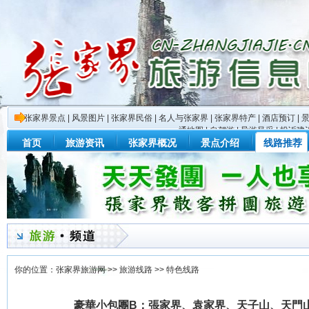
张家界景点
|
风景图片
|
张家界民俗
|
名人与张家界
|
张家界特产
|
酒店预订
|
通地图
|
自驾游
|
导游风采
|
投诉建
首页
旅游资讯
张家界概况
景点介绍
线路推荐
你的位置：
张家界旅游网
>>
旅游线路
>>
特色线路
豪華小包團B：張家界、袁家界、天子山、天門