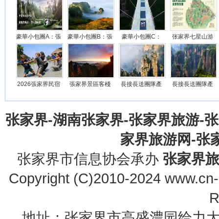
豪華小包團A：張
豪華小包團B：張
豪華小包團C：
张家界七星山游
家界、袁家界、
家界、袁家界、
黃獅寨、袁家
览行程安排
界、
2026張家界民宿
張家界景區客棧
長接長送團隊產
長接長送團隊產
旅遊線路推薦
觀日出日落開森
品A：長沙、張
品B：長沙、鳳
之旅
家
凰
张家界-湖南张家界-张家界旅游-
家界旅游网-张家界
张家界市信息协会承办
张家界
Copyright (C)2010-2024 www.cn-z
R
地址：张家界市高盛澧园给力大厦23B0