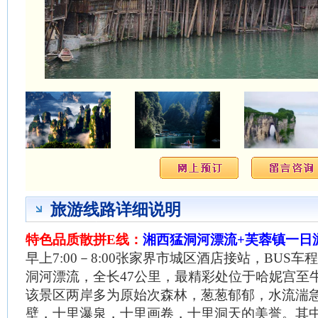
旅游线路详细说明
特色品质散拼
E
线：
湘西猛洞河漂流
+
芙蓉镇一日
早上
7:00
－
8:00
张家界市城区酒店接站，
BUS
车程
洞河漂流，全长
47
公里
，最精彩处位于哈妮宫至
该景区两岸多为原始次森林，葱葱郁郁，水流湍
壁，十里瀑泉，十里画卷，十里洞天的美誉。其