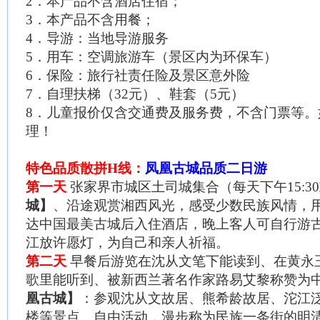
2
．本产品不含酒店住宿；
3
．本产品不含用餐；
4
．导游：当地导游服务
5
．用车：空调旅游车（景区内为环保车）
6
．保险：旅行社责任险及景区意外险
7
．自理扶梯（
32
元）、鞋套（
5
元）
8
．儿童报价仅含交通费及服务费，不含门票等。
理！
特色品质散拼
H
线：
凤凰古城品质二日游
第一天
张家界市城区
土司城集合（每天下午
15:30
城】
、沿途观赏湘西风光，感受少数民族风情，
达中国最美古城后入住酒店，晚上客人可自行游
江放许愿灯，为自己和亲人祈福。
第二天
早餐后游览在沈从文笔下能读到、在黄永
歌里能听到、被新西兰著名作家路易艾黎称赞为
凰古城】
：参观沈从文故居、熊希龄故居、沱江
楼等景点。自由活动，漫步称为民族一条街的明