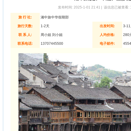
发布时间: 2025-1-01 21:41 | 该信息已被查看: 
旅 行 社:
湘中旅中华假期部
旅行天数:
1-2天
出发时间:
3-1
联 系 人:
周小姐 刘小姐
人均价格:
280
联系电话:
13707445500
电子邮件:
4554