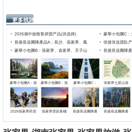
更多线路
2026湘中旅散客拼团产品(供选择)
豪華小包團C
長接長送團隊產品A：長沙、張家界、鳳
张接张送团队
豪華小包團B：張家界、袁家界、天子山
長接長送團隊
豪華小包團A：張
豪華小包團B：張
豪華小包團C：
张家界七星山游
家界、袁家界、
家界、袁家界、
黃獅寨、袁家
览行程安排
界、
2026張家界民宿
張家界景區客棧
長接長送團隊產
長接長送團隊產
旅遊線路推薦
觀日出日落開森
品A：長沙、張
品B：長沙、鳳
之旅
家
凰