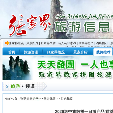
张家界景点
|
风景图片
|
张家界民俗
|
名人与张家界
|
张家界特产
|
酒店预订
|
通地图
|
自驾游
|
导游风采
|
投诉建
首页
旅游资讯
张家界概况
景点介绍
线路推荐
你的位置：
张家界旅游网
>>
旅游线路
>>
特色线路
2026湘中旅散拼一日游产品(供选