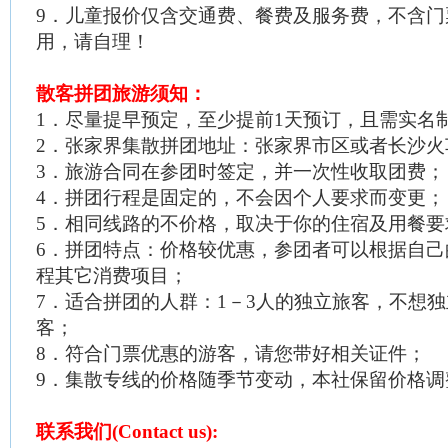
9
．儿童报价仅含交通费、餐费及服务费，不含门
用，请自理！
散客拼团旅游须知：
1
．尽量提早预定，至少提前1天预订，且需实名
2
．张家界集散拼团地址：张家界市区或者长沙火
3
．旅游合同在参团时签定，并一次性收取团费；
4
．拼团行程是固定的，不会因个人要求而变更；
5
．相同线路的不价格，取决于你的住宿及用餐要
6
．拼团特点：价格较优惠，参团者可以根据自己
程其它消费项目；
7
．适合拼团的人群：
1
－
3
人的独立旅客，不想独
客；
8
．符合门票优惠的游客，请您带好相关证件；
9
．集散专线的价格随季节变动，本社保留价格调
联系我们
(Contact us):