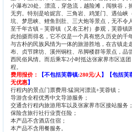
小瀑布
20
处。漂流，穿急流，越险滩，闯狭谷，
无穷。特别是哈妮宫、三角岩、鸡笼门、遇仙峡
坑、梦思峡、鲤鱼剖肚、三大炮等景点，无不令
至千年古镇－芙蓉镇（又名王村）参观，芙蓉镇
此拍摄而得名，它不仅是一个具有悠久历史的千
与古朴的民族风情为一体的旅游胜地，在古镇走
布、贞节牌坊、溪州铜柱、吊脚楼群等景点，品
西民俗风情。而后乘车
2
小时抵达张家界市区送团
程。
费用报价：
【不包括芙蓉镇
:
280
元
/
人
】【包括芙
无优惠
】
行程内的景点门票费用
:
猛洞河漂流
+
芙蓉镇；
导游含全程优秀中文导游服务；
交通含行程内旅游用车以及张家界市区接站服务
保险含旅行社行业责任险；
本产品不含酒店住宿；
本产品不含用餐服务。