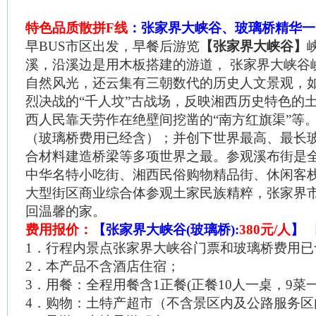
特色品质散拼
F
线
：张家界大峡谷、玻璃桥精华一
早
BUS
市区出发，早餐后游览
【张家界大峡谷】
溪，沿溪边是用木板搭建的游道，
张家界大峡谷
自然风光，还云集有三朝数代的历史人文景观，
烈决战的“千人坟”古战场，反映湘西历史特色的
西人民靠天劳作在绝壁间挖凿的“南方红旗渠”等
（玻璃桥费用已经含）；并创下世界最高、最长
合材料建造桥梁等多项世界之最。参观溪布街是
中华名特小吃街、湘西民俗购物精品街、休闲客
大型街区商业综合体参观土家民族精粹，张家界
回温馨的家。
费用报价：
【张家界大峡谷
(
玻璃桥
):
380
元
/
人
】
1
．行程内景点张家界大峡谷门票和玻璃桥费用已
2
．本产品不含酒店住宿；
3
．用餐：全程用餐含
1
正餐
(
正餐
10
人一桌，
9
菜
4
．购物：土特产超市（不含景区内及公路服务区