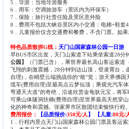
5
．导游：当地导游服务
6
．用车：空调旅游车（景区内为环保车）
7
．保险：旅行社责任险及景区意外险
8
．费用不包括大峡谷景区内小交通：电梯
+
鞋套
4
9
．儿童报价仅含交通费和餐费，不含门票。如果
特色品质散拼
G
线：
天门山国家森林公园一日游
早
BUS
市区出发，天门山索道下站乘坐索道
28
分
公园】
（门票已含），乘世界最长高山客运索道
飞翔的刺激震撼，
28
分钟到达山顶，登凌霄台，
自理
)
，在峭壁云端挑战你的“敢”觉；游天界佛国
缆车
(
费用自理
)
至最高点云梦仙顶；乘观光汽车体
弯通天大道”的奇绝，沿途欣赏金龟驮元宝，将军
可乘山体隧洞扶梯
(
费用自理
)
至世界最高天然穿山
化的神奇和震撼。张家界市区散团结束愉快行程
费用报价：
【品质报价
:
350
元
/
人
】
【儿童
:
80
元
/
1
．行程内景点天门山国家森林公园门票及客运索