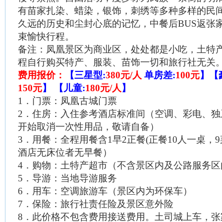
有苗家扎染、蜡染，银饰，刺绣等多种多样的民
久远的历史和尘封心底的记忆，中餐后
BUS
返张
束愉快行程。
备注：凤凰景区为商业区，处处都是小吃，土特
程自行购买特产、服装、苗饰一切和旅行社无关
费用报价：
【三星型
:
380
元
/
人
单房差
:
100
元
】【
150
元
】
【儿童
:
180
元
/
人
】
1
．门票：凤凰古城门票
2
．住房：入住参考酒店标准间（空调、彩电、独
开始取消一次性用品，敬请自备）
3
．用餐：全程用餐含
1
早
2
正餐
(
正餐
10
人一桌，
9
酒店无床位者无早餐）
4
．购物：土特产超市（不含景区内及公路服务区
5
．导游：当地导游服务
6
．用车：空调旅游车（景区内为环保车）
7
．保险：旅行社责任险及景区意外险
8
．此价格不包含费用接送费用。土司城上车，张