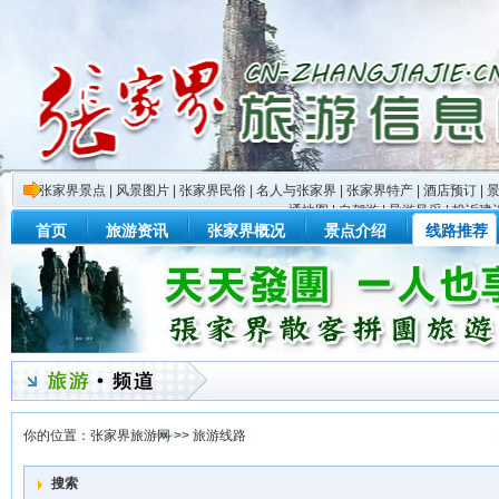
张家界景点
|
风景图片
|
张家界民俗
|
名人与张家界
|
张家界特产
|
酒店预订
|
通地图
|
自驾游
|
导游风采
|
投诉建
首页
旅游资讯
张家界概况
景点介绍
线路推荐
你的位置：
张家界旅游网
>>
旅游线路
搜索