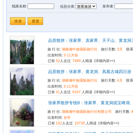
线路名称:
发布者:
信息分类:
发布时间: 从
到
品质散拼：张家界、袁家界、天子山、黄龙洞
旅 行 社:
湖南湘中旅国际旅行社
旅行天数:
3天
联系
出发时间:
3-11月份
已有
52
人去过
7480
人阅读 (
详细内容>>
)
品质散拼：张家界、黄龙洞、凤凰古城四日游
旅 行 社:
湖南湘中旅国际旅行社
旅行天数:
4天
联系
出发时间:
3-11月份
已有
41
人去过
8167
人阅读 (
详细内容>>
)
张家界散拼专线B：张家界、黄龙洞或宝峰湖
旅 行 社:
湖南湘中旅国际旅行社有限公司
旅行天数:
出发时间:
全年
已有
102
人去过
10735
人阅读 (
详细内容>>
)