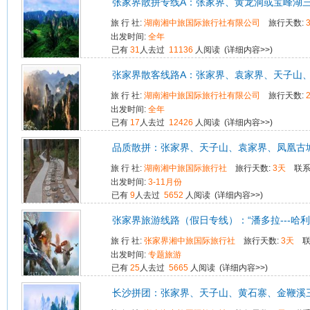
张家界散拼专线A：张家界、黄龙洞或宝峰湖
旅 行 社:
湖南湘中旅国际旅行社有限公司
旅行天数:
出发时间:
全年
已有
31
人去过
11136
人阅读 (
详细内容>>
)
张家界散客线路A：张家界、袁家界、天子山
旅 行 社:
湖南湘中旅国际旅行社有限公司
旅行天数:
出发时间:
全年
已有
17
人去过
12426
人阅读 (
详细内容>>
)
品质散拼：张家界、天子山、袁家界、凤凰古
旅 行 社:
湖南湘中旅国际旅行社
旅行天数:
3天
联系
出发时间:
3-11月份
已有
9
人去过
5652
人阅读 (
详细内容>>
)
张家界旅游线路（假日专线）：“潘多拉---哈
旅 行 社:
张家界湘中旅国际旅行社
旅行天数:
3天
出发时间:
专题旅游
已有
25
人去过
5665
人阅读 (
详细内容>>
)
长沙拼团：张家界、天子山、黄石寨、金鞭溪