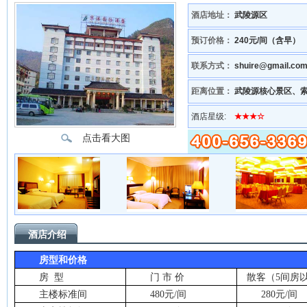
酒店地址：
武陵源区
预订价格：
240元/间（含早）
联系方式：
shuire@gmail.c
距离位置：
武陵源核心景区、
酒店星级:
★★★☆
点击看大图
酒店介绍
房型和价格
房
型
门 市 价
散客（
5
间房
主楼标准间
480
元
/
间
280
元
/
间