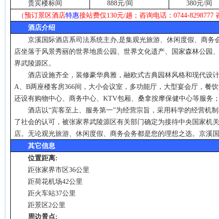
贵宾楼标间
888
元
/
间
380
元
/
间
（预订景区酒店
特惠
接站费仅
130
元
/
趟；咨询电话：
0744-8298777
酒店介绍
京溪国际酒店系司法系统主办
,是
集观光旅游、休闲度假、商务
店坐落于风景秀丽的世界地质公园、世界文化遗产、国家森林公园
界武陵源区。
酒店设施齐全，装修豪华典雅，融欧式古典园林风格和现代设
A
、
B
两座楼客房
366
间，大小会议室，多功能厅，大型宴会厅，餐饮
还设有购物中心、商务中心、
KTV
包厢、桑拿按摩保健中心等服务
酒店以
“
宾客至上、服务第一
”
为经营宗旨，采用科学的经营机制
了社会的认可，被张家界武陵源区有关部门确定为接待中央国家机
店。无论观光旅游、休闲度假、商务会务都是您的理想之选。京溪
其它信息
位置距离
:
距张家界市区
36
公里
距荷花机场
42
公里
距火车站
37
公里
距景区
2
公里
周边景点
: