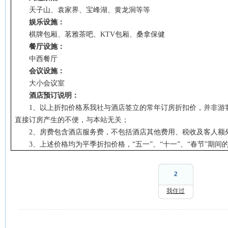
天子山、袁家界、宝峰湖、黄龙洞等等
娱乐设施：
棋牌包厢、茗雅茶吧、
KTV
包厢、桑拿保健
餐厅设施：
中西餐厅
会议设施：
大小会议室
酒店预订说明：
1
、以上折扣价格系我社与酒店签立的常年订房折扣价，并非游
直接订房产生的不便，与本站无关；
2
、房费包含酒店服务费，不包括酒店其他费用、税收及客人额
3
、上述价格均为平季折扣价格，
“
五一
”
、
“
十一
”
、
“
春节
”
期间
2
我住过