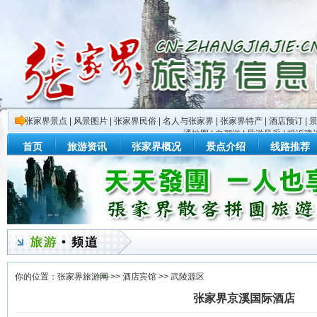
张家界景点
|
风景图片
|
张家界民俗
|
名人与张家界
|
张家界特产
|
酒店预订
|
通地图
|
自驾游
|
导游风采
|
投诉建
首页
旅游资讯
张家界概况
景点介绍
线路推荐
你的位置：
张家界旅游网
>>
酒店宾馆
>>
武陵源区
张家界京溪国际酒店