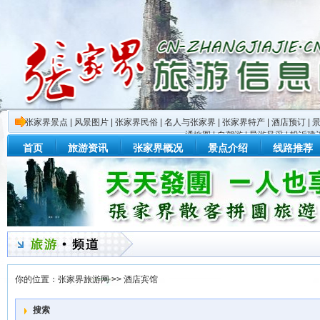
张家界景点
|
风景图片
|
张家界民俗
|
名人与张家界
|
张家界特产
|
酒店预订
|
通地图
|
自驾游
|
导游风采
|
投诉建
首页
旅游资讯
张家界概况
景点介绍
线路推荐
你的位置：
张家界旅游网
>>
酒店宾馆
搜索