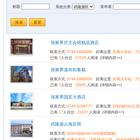
标题:
发布者:
系统分类:
预订价格:
发布时间: 从
张家界庄主会馆精品酒店
联系方式:
0744-5666888
距离位置:
距离火车站、汽
已有
0
人住过
17328
人阅读 (
详细内容>>
)
张家界溪布街客栈
联系方式:
0744-5996999
距离位置:
距离火车站、汽
已有
0
人住过
15905
人阅读 (
详细内容>>
)
张家界国宾大酒店
联系方式:
0744-8298777
距离位置:
距机场约42公里
已有
17
人住过
22437
人阅读 (
详细内容>>
)
武陵源云海宾馆
联系方式:
shuire@gmail.com(值班邮箱)
距离位置:
距离火车站、飞机场35公里，约40分钟车程