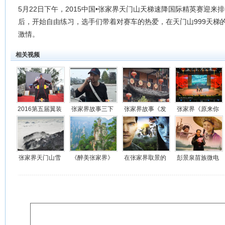
5月22日下午，2015中国•张家界天门山天梯速降国际精英赛迎
后，开始自由练习，选手们带着对赛车的热爱，在天门山999天梯
激情。
相关视频
2016第五届翼装
张家界故事三下
张家界故事《发
张家界《原来你
飞行视频
锅《良心抉择》
票》视频
也在这里》小品
视频
视频
张家界天门山雪
《醉美张家界》
在张家界取景的
彭景泉苗族微电
后仙境视频在线
视频在线
电影和电视有多
影《寂寨》在线
少？
视频