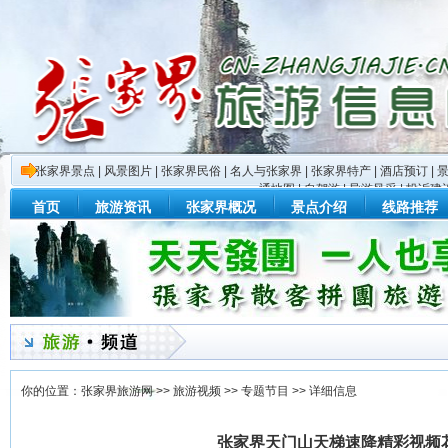
张家界景点
|
风景图片
|
张家界民俗
|
名人与张家界
|
张家界特产
|
酒店预订
|
通地图
|
自驾游
|
导游风采
|
投诉建
首页
旅游资讯
张家界概况
景点介绍
线路推荐
你的位置：
张家界旅游网
>>
旅游视频
>>
专题节目
>> 详细信息
张家界天门山天梯速降精彩视频