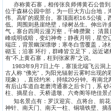
亦称黄石寨，相传张良师傅黄石公曾到
位于森林公园中部，为一巨大方山台地，海
伟、高旷的观景台。寨顶面积16.5公顷，
低。周围则悬崖绝壁，绿树丛生。伸出许
气，寨台四周云漫万壑，千峰攒聚； 清晨
峰或明或暗，变幻神奇；静夜月明，星空
端庄，背景幽深缥缈；寒冬白雪覆盖，冰
砌玉；沿寨 环行，群峰皆立足下，远近诸
有“不上黄石寨，枉到张家界”之说。
1983年9月7日上午，寨顶北端飞云洞
古人称 “佛光”，为阳光辐射云雾时出现
现象），直径约米，持续20分钟。有南北
有后山车道自老磨湾通寨之后卡门，系 砂
柱、摘星台、天桥遗墩、六奇阁等绝佳景
知名景点有：罗汉迎宾、点将台、前花
神针、南天门、南天一柱、铜墙铁壁、摘