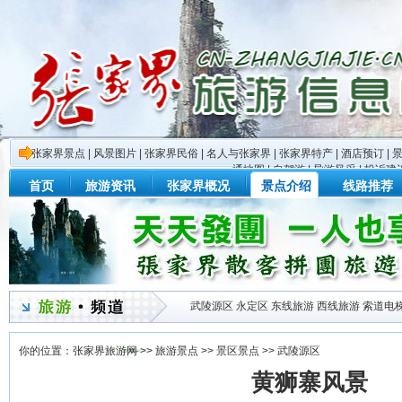
张家界景点
|
风景图片
|
张家界民俗
|
名人与张家界
|
张家界特产
|
酒店预订
|
通地图
|
自驾游
|
导游风采
|
投诉建
首页
旅游资讯
张家界概况
景点介绍
线路推荐
武陵源区
永定区
东线旅游
西线旅游
索道电
你的位置：
张家界旅游网
>>
旅游景点
>>
景区景点
>>
武陵源区
黄狮寨风景