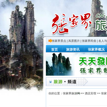
张家界景点
|
风景图片
|
张家界民俗
|
名人与
首页
旅游资讯
张家界概况
你的位置：
张家界旅游网
>>
酒店宾馆
>>
张家