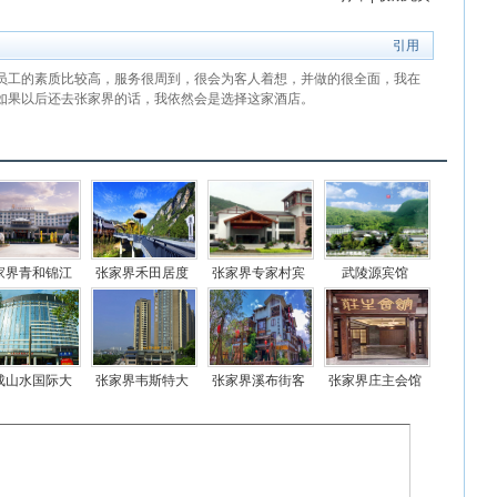
引用
员工的素质比较高，服务很周到，很会为客人着想，并做的很全面，我在
如果以后还去张家界的话，我依然会是选择这家酒店。
家界青和锦江
张家界禾田居度
张家界专家村宾
武陵源宾馆
国际酒店
假酒店
馆
成山水国际大
张家界韦斯特大
张家界溪布街客
张家界庄主会馆
酒店
酒店
栈
精品酒店