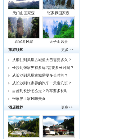
天门山国家森
张家界国家森
袁家界风景
天子山风景
旅游须知
更多>>
从铜仁到凤凰古城坐大巴需要多久？
车费
长沙到张家界有多远?需要多长时间？
从
从长沙到凤凰古城需要多长时间？
从长沙到张家界的汽车一天发几班？
需要
吉首到长沙怎么走？汽车要多长时
间？我
张家界土家风味美食
酒店推荐
更多>>