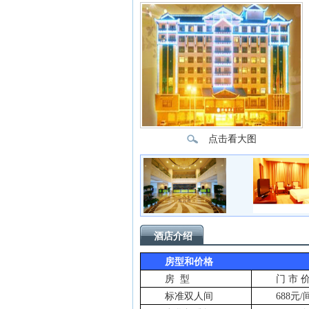
点击看大图
酒店介绍
房型和价格
房
型
门 市 
标准双人间
688
元
/