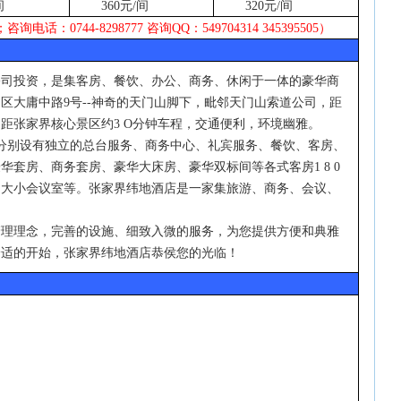
间
360
元
/
间
320
元
/
间
；咨询电话：
0744-8298777
咨询
QQ
：
549704314 345395505
）
公司投资，是集客房、餐饮、办公、商务、休闲于一体的豪华商
定区大庸中路
9
号
--
神奇的天门山脚下，毗邻天门山索道公司，距
，距张家界核心景区约
3 O
分钟车程，交通便利，环境幽雅。
分别设有独立的总台服务、商务中心、礼宾服务、餐饮、客房、
豪华套房、商务套房、豪华大床房、豪华双标间等各式客房
1 8 0
、大小会议室等。张家界纬地酒店是一家集旅游、商务、会议、
管理理念，完善的设施、细致入微的服务，为您提供方便和典雅
舒适的开始，张家界纬地酒店恭侯您的光临！