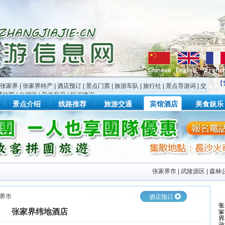
【
张家界
|
张家界特产
|
酒店预订
|
景点门票
|
旅游车队
|
旅行社
|
景点导游词
|
交
通地图
|
自驾游
|
导游风采
|
投诉建议
景点介绍
线路推荐
旅游交通
宾馆酒店
美食娱乐
张家界市
|
武陵源区
|
森林
界市
酒店预订
张家界纬地酒店