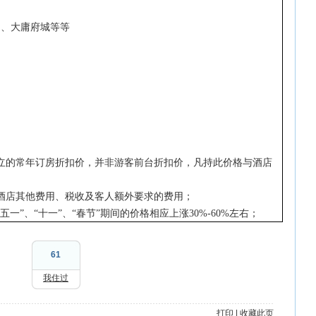
园、大庸府城等等
立的常年订房折扣价，并非游客前台折扣价，凡持此价格与酒店
酒店其他费用、税收及客人额外要求的费用；
“
五一
”
、
“
十一
”
、
“
春节
”
期间的价格相应上涨
30%-60%
左右；
61
我住过
打印
|
收藏此页