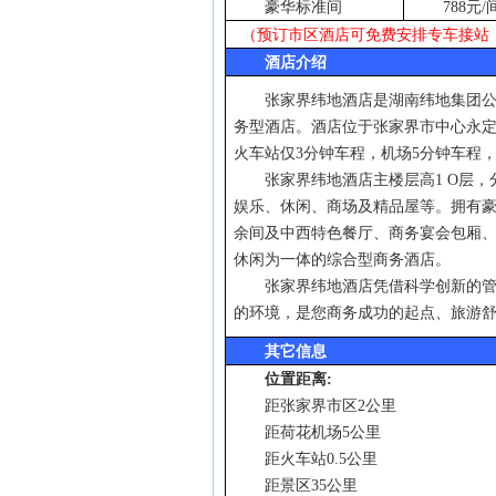
豪华标准间
788
元
/
（预订市区酒店可免费安排专车接站
酒店介绍
张家界纬地酒店是湖南纬地集团
务型酒店。酒店位于张家界市中心永
火车站仅
3
分钟车程，机场
5
分钟车程
张家界纬地酒店主楼层高
1 O
层，
娱乐、休闲、商场及精品屋等。拥有
余间及中西特色餐厅、商务宴会包厢
休闲为一体的综合型商务酒店。
张家界纬地酒店凭借科学创新的
的环境，是您商务成功的起点、旅游
其它信息
位置距离
:
距张家界市区
2
公里
距荷花机场
5
公里
距火车站
0.5
公里
距景区
35
公里