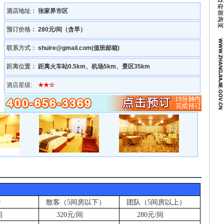
酒店地址：
张家界市区
预订价格：
280元/间（含早）
联系方式：
shuire@gmail.com(值班邮箱)
距离位置：
距离火车站0.5km、机场5km、景区35km
酒店星级:
★★☆
价
散客（
5
间房以下）
团队（
5
间房以上）
间
320
元
/
间
280
元
/
间