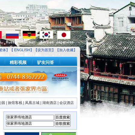
繁体】【
ENGLISH
】【
设为首页
】【
加入收藏
】
精彩视频
驴友问答
公园
|
旅馆客栈
|
凤凰古城
|
湖南酒店
|
会议酒店