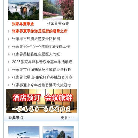
张家界黄石寨
张家界夏季旅
张家界夏季旅游是理想的避暑之所
张家界市织密旅游安全防护网
张家界召开“五一”假期旅游接待工作
复
张家界桑植县红色景区人气旺
2026张家界峰林音乐季嘉年华活动启
幕
张家界市旅游购物场所诚信经营行政
约谈
张家界七星山·骆驼杯户外挑战赛开赛
张家界迎来今年首趟香港高铁旅游专
列
经典景点
更多>>