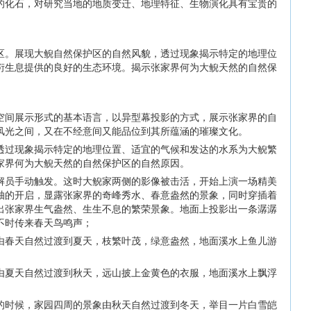
的化石，对研究当地的地质变迁、地理特征、生物演化具有宝贵的
区。展现大鲵自然保护区的自然风貌，透过现象揭示特定的地理位
衍生息提供的良好的生态环境。揭示张家界何为大鲵天然的自然保
空间展示形式的基本语言，以异型幕投影的方式，展示张家界的自
风光之间，又在不经意间又能品位到其所蕴涵的璀璨文化。
透过现象揭示特定的地理位置、适宜的气候和发达的水系为大鲵繁
家界何为大鲵天然的自然保护区的自然原因。
解员手动触发。这时大鲵家两侧的影像被击活，开始上演一场精美
轴的开启，显露张家界的奇峰秀水、春意盎然的景象，同时穿插着
出张家界生气盎然、生生不息的繁荣景象。地面上投影出一条潺潺
不时传来春天鸟鸣声；
由春天自然过渡到夏天，枝繁叶茂，绿意盎然，地面溪水上鱼儿游
由夏天自然过渡到秋天，远山披上金黄色的衣服，地面溪水上飘浮
的时候，家园四周的景象由秋天自然过渡到冬天，举目一片白雪皑