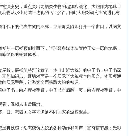
生物演变史，重点突出两栖类生物的起源和演化。大鲵作为地球上
究动物从水生到陆生进化的"活化石"，因此大鲵对研究生物进化有
质年代下的代表生物的图标，显示屏会随即打开一个窗口，以图文
雕塑从一层楼顶倒挂而下，半球幕多媒体装置位于负一层的地底，
精彩绝伦的多媒体秀。
文展板，展板前特别设置了一本《走近大鲵》的电子书，电子书深
丰富的知识点。展墙对面是一个展示了大鲵标本的展台。本展项通
动的展示手段，让游客全面获悉大鲵的知识。
看电子书，向左挥动手臂，电子书向后翻一页，向右挥动手臂，电
观看，视频点击后播放。
英、日、韩四国文字可满足不同国家的游客观赏。
突显科技感；动态模仿大鲵的各种动作和叫声，富有情节感；光影