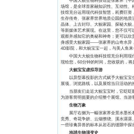
中国大鲵生物科技馆是张家界（中国
场馆，是全球首家融知识性、互动性、科
技馆充分运用现代科技智慧，耗费巨资
生存传奇、张家界世界地质公园的地质
晶体、上古封印、大鲵家园、探秘大鲵
等新媒体艺术展现。在这里，您不仅可
观察并感知它的奥秘和神奇；更可以欣
身感受大鲵家园——张家界的山奇水异
4D影院，和大鲵宝宝一起，与美人鱼
中国大大鲵生物科技馆充分利用现
现给您，60分钟的时间，您收获的，
大鲵宝宝虚拟导游
以异型幕投影的方式赋予大鲵宝宝
展项、浏览路线，以及展馆当日活动的
当朋友们走近大鲵宝宝时，它眨眨
为游客简明扼要的介绍整个展馆。当游
生物万象
展厅右侧为一幅张家界全景水墨长
竞秀、奇花争妍、云烟缭绕、溪水潺潺
一些珍禽异兽的标本从岩石的缝隙中探
地球生物演变史