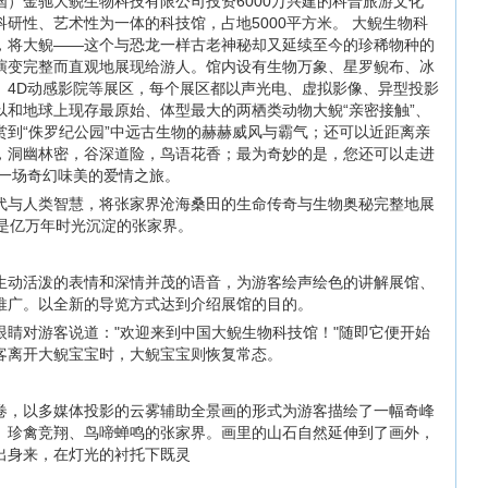
）金驰大鲵生物科技有限公司投资6000万兴建的科普旅游文化
研性、艺术性为一体的科技馆，占地5000平方米。 大鲵生物科
，将大鲵——这个与恐龙一样古老神秘却又延续至今的珍稀物种的
演变完整而直观地展现给游人。馆内设有生物万象、星罗鲵布、冰
、4D动感影院等展区，每个展区都以声光电、虚拟影像、异型投影
以和地球上现存最原始、体型最大的两栖类动物大鲵“亲密接触”、
赏到“侏罗纪公园”中远古生物的赫赫威风与霸气；还可以近距离亲
，洞幽林密，谷深道险，鸟语花香；最为奇妙的是，您还可以走进
来一场奇幻味美的爱情之旅。
代与人类智慧，将张家界沧海桑田的生命传奇与生物奥秘完整地展
将是亿万年时光沉淀的张家界。
生动活泼的表情和深情并茂的语音，为游客绘声绘色的讲解展馆、
推广。以全新的导览方式达到介绍展馆的目的。
眼睛对游客说道："欢迎来到中国大鲵生物科技馆！"随即它便开始
客离开大鲵宝宝时，大鲵宝宝则恢复常态。
卷，以多媒体投影的云雾辅助全景画的形式为游客描绘了一幅奇峰
、珍禽竞翔、鸟啼蝉鸣的张家界。画里的山石自然延伸到了画外，
出身来，在灯光的衬托下既灵