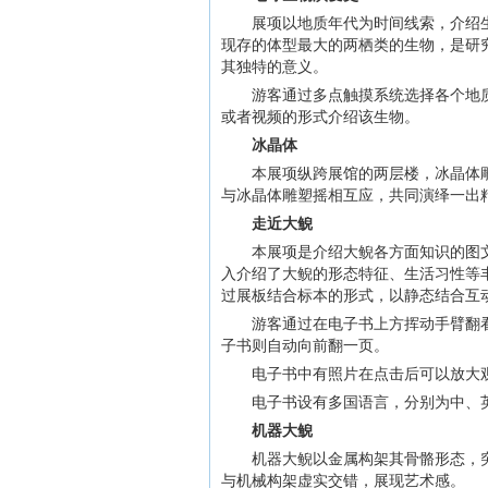
展项以地质年代为时间线索，介绍
现存的体型最大的两栖类的生物，是研
其独特的意义。
游客通过多点触摸系统选择各个地
或者视频的形式介绍该生物。
冰晶体
本展项纵跨展馆的两层楼，冰晶体
与冰晶体雕塑摇相互应，共同演绎一出
走近大鲵
本展项是介绍大鲵各方面知识的图
入介绍了大鲵的形态特征、生活习性等
过展板结合标本的形式，以静态结合互
游客通过在电子书上方挥动手臂翻
子书则自动向前翻一页。
电子书中有照片在点击后可以放大
电子书设有多国语言，分别为中、
机器大鲵
机器大鲵以金属构架其骨骼形态，
与机械构架虚实交错，展现艺术感。