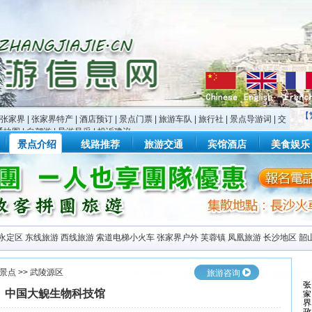
【
张家界
|
张家界特产
|
酒店预订
|
景点门票
|
旅游车队
|
旅行社
|
景点导游词
|
交
通地图
|
自驾游
|
导游风采
|
投诉建议
景点介绍
线路推荐
旅游交通
宾馆酒店
美食娱乐
永定区
东线旅游
西线旅游
索道电梯小火车
张家界户外
芙蓉镇
凤凰旅游
长沙地区
韶
景点
>>
武陵源区
旅游咨询
中国大鲵生物科技馆