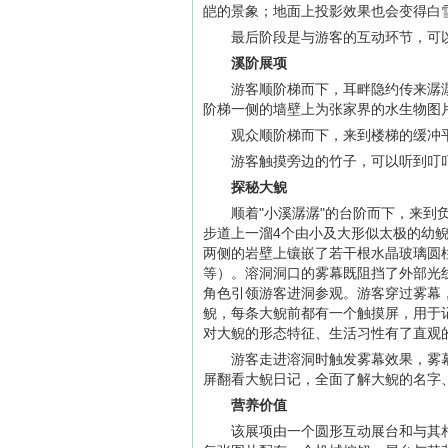
皑的景象；地面上投影效果也会变得白
最后阶段是与游客的互动环节，可
溪阶展项
游客顺阶梯而下，耳畔隐约传来潺
阶梯一侧的墙壁上为张家界的水生物图
观众顺阶梯而下，来到楼梯的缓冲
游客触摸旁边的竹子，可以听到叮
探秘大鲵
顺着"小溪潺潺"的台阶而下，来到
步道上一溜4个由小及大形似太极的幼
两侧的岩壁上镶嵌了若干根水晶玻璃圆
等）。溶洞洞口的雾幕既阻挡了外部光
角色引领游客进洞参观。游客穿过雾幕
鲵，每条大鲵前都有一个触摸屏，用于
对大鲵的形态特征、生活习性有了直观
游客走进溶洞时触发雾幕效果，雾
屏翻看大鲵日记，全面了解大鲵的名字
营养价值
该展项由一个圆形互动展台和与其