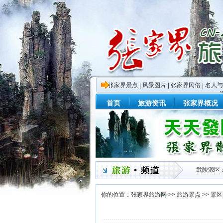
张家界景点
|
风景图片
|
张家界民俗
|
名人与
首页
旅游资讯
张家界概况
武陵源区
你的位置：
张家界旅游网
>>
旅游景点
>>
景区