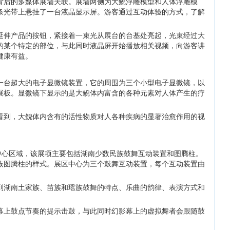
背后的多媒体展墙关联。展墙两侧为大鲵浮雕模型和人体浮雕模
条光带上悬挂了一台液晶显示屏。游客通过互动体验的方式，了解
延伸产品的按钮，紧接着一束光从展台的台基处亮起，光束经过大
的某个特定的部位，与此同时液晶屏开始播放相关视频，向游客讲
健康有益。
一台超大的电子显微镜装置，它的周围为三个小型电子显微镜，以
展板。显微镜下显示的是大鲵体内富含的各种元素对人体产生的疗
看到，大鲵体内含有的活性物质对人各种疾病的显著治愈作用的视
的中心区域，该展项主要包括湖南少数民族鼓舞互动装置和图腾柱。
族图腾柱的样式。展区中心为三个鼓舞互动装置，每个互动装置由
。
到湖南土家族、苗族和瑶族鼓舞的特点、乐曲的韵律、表演方式和
幕上鼓点节奏的提示击鼓，与此同时幻影幕上的虚拟舞者会跟随鼓