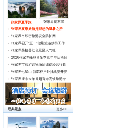
张家界黄石寨
张家界夏季旅
张家界夏季旅游是理想的避暑之所
张家界市织密旅游安全防护网
张家界召开“五一”假期旅游接待工作
复
张家界桑植县红色景区人气旺
2026张家界峰林音乐季嘉年华活动启
幕
张家界市旅游购物场所诚信经营行政
约谈
张家界七星山·骆驼杯户外挑战赛开赛
张家界迎来今年首趟香港高铁旅游专
列
经典景点
更多>>