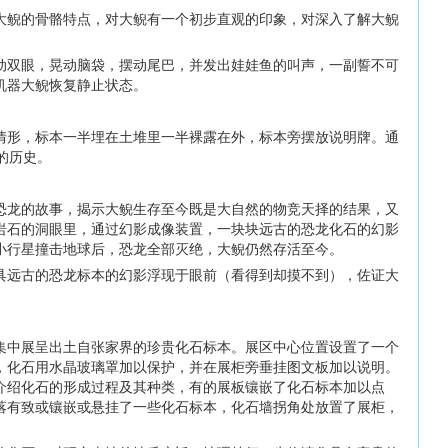
大鲵的骨骼特点，对大鲵有一个初步直观的印象，对深入了解大鲵
。
动双眼，晃动脑袋，摆动尾巴，并发出娃娃鱼的叫声，一副誓不可
机器大鲵恢复静止状态。
情形，标本一半埋在土堆里一半裸露在外，标本旁摆放说明牌。通
的历史。
恐龙的故事，揭示大鲵生存至今既是大自然的物竞天择的结果，又
岩石的洞眼里，通过幻影成像装置，一块块远古的恐龙化石的幻影
小行星撞击地球后，恐龙全部灭绝，大鲵仍然存活至今。
具远古的恐龙标本的幻影浮现于眼前（看得到却摸不到），佐证大
集中展呈出土自张家界的珍贵化石标本。展区中心位置设置了一个
，化石用水晶玻璃罩加以保护，并在展柜旁垂挂图文板加以说明。
介绍化石的形成过程及其种类，有的展板镶嵌了化石标本加以点
落有致或镶嵌或悬挂了一些化石标本，化石墙拐角处放置了展柜，