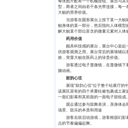
每张图片配有一个机械按钮。展台与其
型，两者之间由若干条光带连接，每一
大鲵的营养价值。
当游客在圆形展台上按下某一大鲵
鲵身体的某一部分，然后指向人体模型
解大鲵某个部位富含的微量元素对人体
药用价值
颇具科技感的展台，展台中心架起
供游客观测之用。展台背后的展墙辅以
效，突显大鲵在医药上的珍贵价值。
游客透过电子显微镜，在显微镜下
频动画。
鼓韵心弦
展现"鼓韵心弦"位于整个站展厅
该展区原有的四个承重柱被包裹成土家
一面幻影幕和其前面的一面电子鼓组成
观众通过参与鼓舞表演，亲身体会
场景、鼓乐的本质和用途
游客击鼓启动游戏，游客根据幻影
点的节奏偏偏起舞。