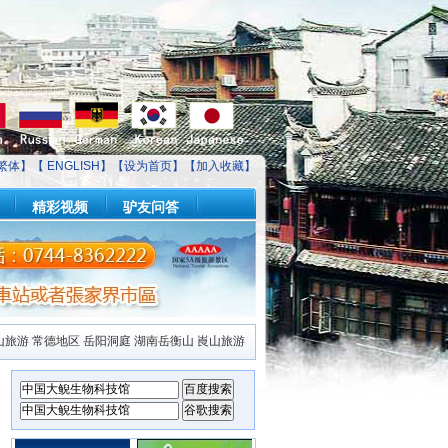
繁体】【
ENGLISH
】【
设为首页
】【
加入收藏
】
精彩视频
驴友问答
山旅游
常德地区
岳阳洞庭
湖南岳衡山
崀山旅游