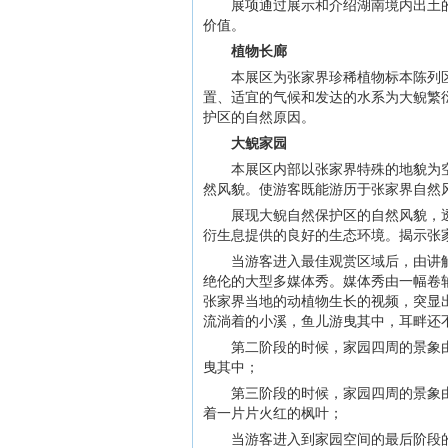
展项通过展示和介绍湖南境内出土
价值。
植物长廊
本展区为张家界珍稀植物标本陈列
置、适宜的气候和发达的水系为大鲵繁
护区的自然原因。
大鲵家园
本展区内部以张家界特殊的地貌为
然风貌。使游客既能游历于张家界自然
展现大鲵自然保护区的自然风貌，
衍生息提供的良好的生态环境。揭示张
当游客进入最佳观赏区域后，由讲
绝伦的大型多媒体秀。媒体秀由一幅卷
张家界当地的动植物生长的视频，突显
流淌着的小溪，鱼儿游曳其中，耳畔还
第二阶段的时候，家园四周的景象
曳其中；
第三阶段的时候，家园四周的景象
着一片片火红的枫叶；
当游客进入到家园空间的最后阶段