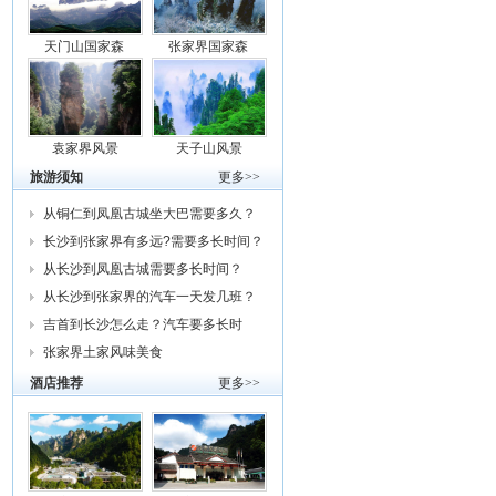
天门山国家森
张家界国家森
袁家界风景
天子山风景
旅游须知
更多>>
从铜仁到凤凰古城坐大巴需要多久？
车费
长沙到张家界有多远?需要多长时间？
从
从长沙到凤凰古城需要多长时间？
从长沙到张家界的汽车一天发几班？
需要
吉首到长沙怎么走？汽车要多长时
间？我
张家界土家风味美食
酒店推荐
更多>>