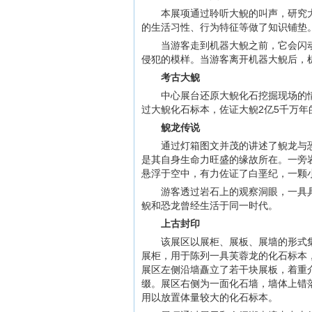
本展项通过聆听大鲵的叫声，研究
的生活习性、行为特征等做了知识铺垫
当游客走到机器大鲵之前，它会闪
侵犯的模样。当游客离开机器大鲵后，
考古大鲵
中心展台还原大鲵化石挖掘现场的
过大鲵化石标本，佐证大鲵2亿5千万年
鲵龙传说
通过灯箱图文并茂的讲述了鲵龙与
是其自身生命力旺盛的缘故所在。一旁
悬浮于空中，有力佐证了白垩纪，一颗
游客透过岩石上的观察洞眼，一具
鲵和恐龙曾经生活于同一时代。
上古封印
该展区以展柜、展板、展墙的形式
展柜，用于陈列一具芙蓉龙的化石标本
展区左侧沿墙矗立了若干块展板，着重
缀。展区右侧为一面化石墙，墙体上错
用以放置体量较大的化石标本。