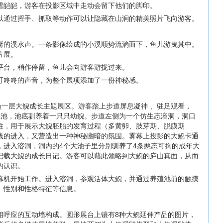
雪皑皑，游客在投影区域中走动会留下他们的脚印。
以通过挥手、抓取等动作可以让隐藏在山涧的精美照片飞向游客。
潺的溪水声。一条影像绘成的小溪顺势流淌而下，鱼儿游曳其中。
片展。
平台，稍作停留，鱼儿会向游客游拢过来。
叮咚咚的声音，为整个展项添加了一份神秘感。
负一层大鲵成长主题展区。游客踏上步道屏息凝神 、驻足观看，
鲵池，池底驯养着一只只幼鲵。步道左侧为一个仿生态溶洞，洞口
柱，用于展示大鲵胚胎的发育过程（多黄卵、肢芽期、脱膜期
线的进入，又营造出一种神秘幽暗的氛围。雾幕上投影的大鲵卡通
，进入溶洞，洞内的4个大池子里分别驯养了4条憨态可掬的成年大
记载大鲵的成长日记。游客可以藉此领略到大鲵的庐山真面，从而
的认识。
幕机开始工作。进入溶洞，参观活体大鲵，并通过养殖池前的触摸
、性别和性格特征等信息。
相呼应的互动墙构成。圆形展台上镶有8种大鲵延伸产品的图片，