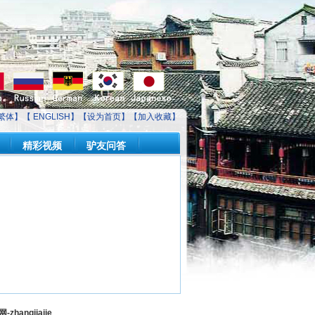
繁体】【
ENGLISH
】【
设为首页
】【
加入收藏
】
精彩视频
驴友问答
ngjiajie