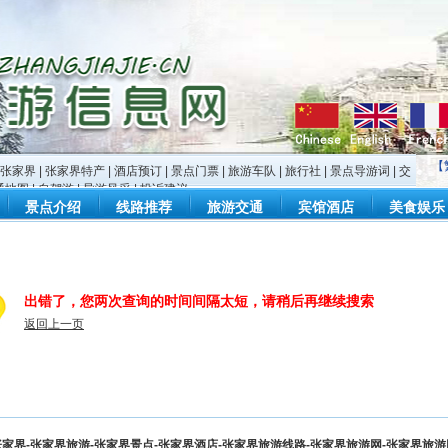
【
张家界
|
张家界特产
|
酒店预订
|
景点门票
|
旅游车队
|
旅行社
|
景点导游词
|
交
通地图
|
自驾游
|
导游风采
|
投诉建议
景点介绍
线路推荐
旅游交通
宾馆酒店
美食娱乐
出错了，您两次查询的时间间隔太短，请稍后再继续搜索
返回上一页
家界-张家界旅游-张家界景点-张家界酒店-张家界旅游线路-张家界旅游网-张家界旅游网-zha