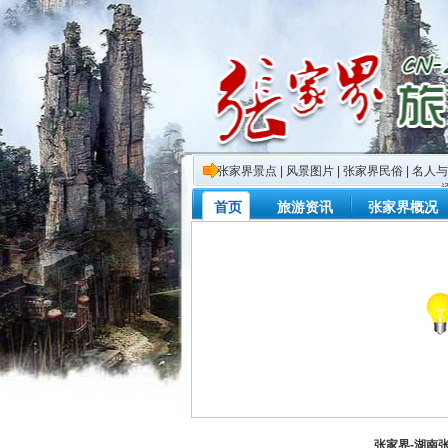
张家界景点
|
风景图片
|
张家界民俗
|
名人与
首页
旅游资讯
张家界概况
张家界-湖南张