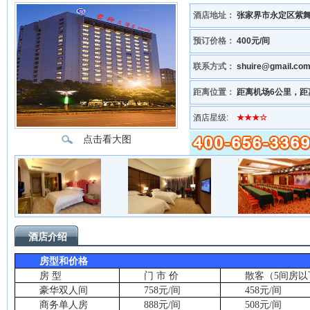
酒店地址：
张家界市永定区紫
预订价格：
400元/间
联系方式：
shuire@gmail.c
距离位置：
距离机场6公里，距
酒店星级:
★★★☆
点击看大图
酒店介绍
房型和价格
房
型
门
市
价
散客（
5
间房以
豪华双人间
758
元
/
间
458
元
/
间
商务单人房
888
元
/
间
508
元
/
间