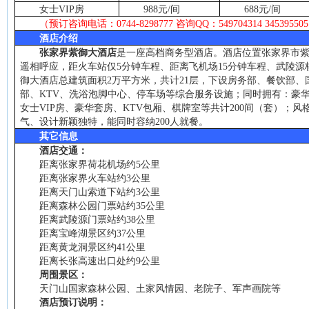
女士
VIP
房
988
元
/
间
688
元
/
间
（预订咨询电话：
0744-8298777
咨询
QQ
：
549704314 345395505
酒店介绍
张家界紫御大酒店
是一座高档商务型酒店。酒店位置张家界市
遥相呼应，距火车站仅
5
分钟车程、距离飞机场
15
分钟车程、武陵源
御大酒店总建筑面积
2
万平方米，共计
21
层，下设房务部、餐饮部、
部、
KTV
、洗浴泡脚中心、停车场等综合服务设施；同时拥有：豪
女士
VIP
房、豪华套房、
KTV
包厢、棋牌室等共计
200
间（套）；风
气、设计新颖独特，能同时容纳
200
人就餐。
其它信息
酒店交通：
距离张家界荷花机场约
5
公里
距离张家界火车站约
3
公里
距离天门山索道下站约
3
公里
距离森林公园门票站约
35
公里
距离武陵源门票站约
38
公里
距离宝峰湖景区约
37
公里
距离黄龙洞景区约
41
公里
距离长张高速出口处约
9
公里
周围景区：
天门山国家森林公园、土家风情园、老院子、军声画院等
酒店预订说明：