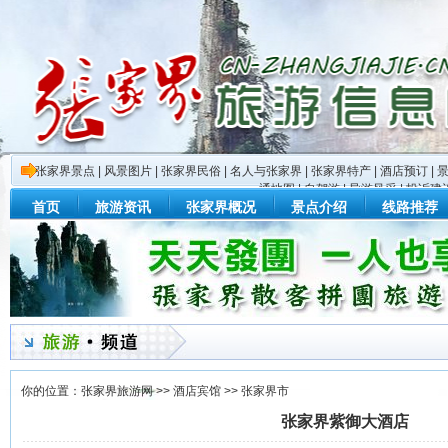
张家界景点
|
风景图片
|
张家界民俗
|
名人与张家界
|
张家界特产
|
酒店预订
|
通地图
|
自驾游
|
导游风采
|
投诉建
首页
旅游资讯
张家界概况
景点介绍
线路推荐
你的位置：
张家界旅游网
>>
酒店宾馆
>>
张家界市
张家界紫御大酒店