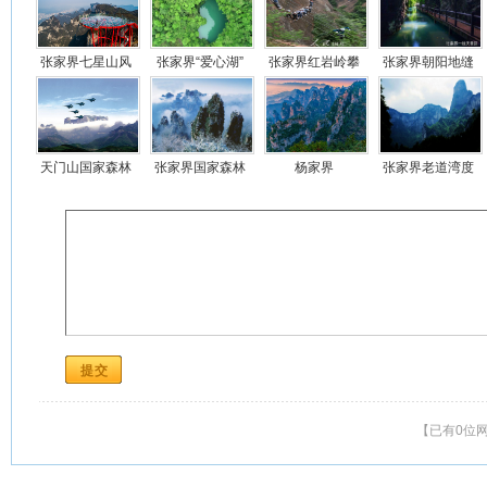
张家界七星山风
张家界“爱心湖”
张家界红岩岭攀
张家界朝阳地缝
景区
岩游览项目
天门山国家森林
张家界国家森林
杨家界
张家界老道湾度
公园
公园
假景区
【已有0位