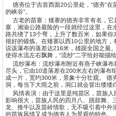
德夯位于吉首西面20公里处，“德夯”在
的峡谷”。
古老的苗寨：矮寨的德夯非常有名，它
寨，湘渝公路最险的一段就经过这里，在水
路共绕了13个弯，上升了数百米，如果你
很好的锻炼。在矮寨以西10公里的地方，
说该瀑布的落差达216米，雄踞全国之最
使得水流左右飘舞，“流纱”二字恰好能描
流纱瀑布：流纱瀑布附近有燕子峡瀑布
尽头，它由10道落差在200米左右的瀑布
成一片，宽约300米，景象十分壮观。 
洞，每当下大雨之前，洞口就会冒出缕缕
风情表演：由于这里是纯苗区，苗族人
影响很大，苗族人民的四月八、跳鼓舞、
龙、推牛以及苗岭情歌，无不吸引着中外
的苗族风情又成为德夯人为景观的特色。