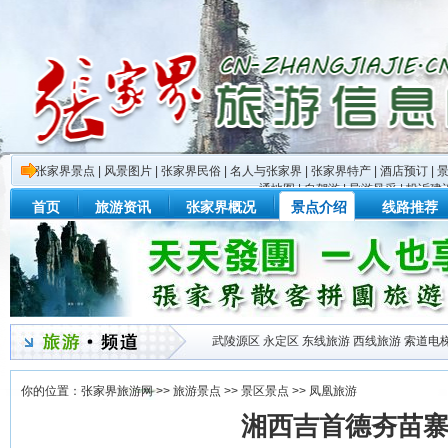
张家界景点
|
风景图片
|
张家界民俗
|
名人与张家界
|
张家界特产
|
酒店预订
|
通地图
|
自驾游
|
导游风采
|
投诉建
首页
旅游资讯
张家界概况
景点介绍
线路推荐
武陵源区
永定区
东线旅游
西线旅游
索道电
你的位置：
张家界旅游网
>>
旅游景点
>>
景区景点
>>
凤凰旅游
湘西吉首德夯苗