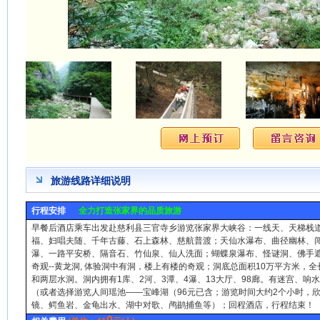
旅游线路详细说明
行程安排
全力打造张家界的品质旅游
早餐后酒店乘车出发赴慈利县三官寺乡游览张家界大峡谷：一线天、天梯栈
福、妇唱夫随、千年古藤、石上森林、慈航普渡；天仙水瀑布、曲径幽林、
瀑、一路平安桥、隔音石、竹仙泉、仙人洗面；蝴蝶泉瀑布、怪谜洞、佛手
奇观--黄龙洞, 体验洞中有洞，楼上有楼的奇观；洞底总面积10万平方米，全
和两层水洞。洞内拥有1库、2河、3潭、4瀑、13大厅、98廊。有迷宫、
（或者选择游览人间瑶池——宝峰湖（96元已含；游览时间大约2个小时，
镜、鳄鱼岩、金龟出水、湖中对歌、鸬鹚捕鱼等）；回程酒店，行程结束！