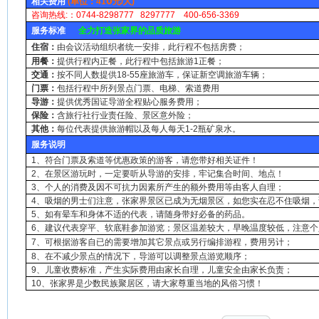
0
相关费用
(
单位：41
元
/
人
)
咨询热线
:
：
0744-8298777 8297777 400-656-3369
服务标准
全力打造张家界的品质旅游
住宿：
由会议活动组织者统一安排，此行程不包括房费；
用餐：
提供行程内正餐，此行程中包括旅游1正餐；
交通：
按不同人数提供18-55座旅游车，保证新空调旅游车辆；
门票：
包括行程中所列景点门票、电梯、索道费用
导游：
提供优秀国证导游全程贴心服务费用；
保险：
含旅行社行业责任险、景区意外险；
其他：
每位代表提供旅游帽以及每人每天1-2瓶矿泉水。
服务说明
1、符合门票及索道等优惠政策的游客，请您带好相关证件！
2、在景区游玩时，一定要听从导游的安排，牢记集合时间、地点！
3、个人的消费及因不可抗力因素所产生的额外费用等由客人自理；
4、吸烟的男士们注意，张家界景区已成为无烟景区，如您实在忍不住吸烟
5、如有晕车和身体不适的代表，请随身带好必备的药品。
6、建议代表穿平、软底鞋参加游览；景区温差较大，早晚温度较低，注意个
7、可根据游客自已的需要增加其它景点或另行编排游程，费用另计；
8、在不减少景点的情况下，导游可以调整景点游览顺序；
9、儿童收费标准，产生实际费用由家长自理，儿童安全由家长负责；
10、张家界是少数民族聚居区，请大家尊重当地的风俗习惯！