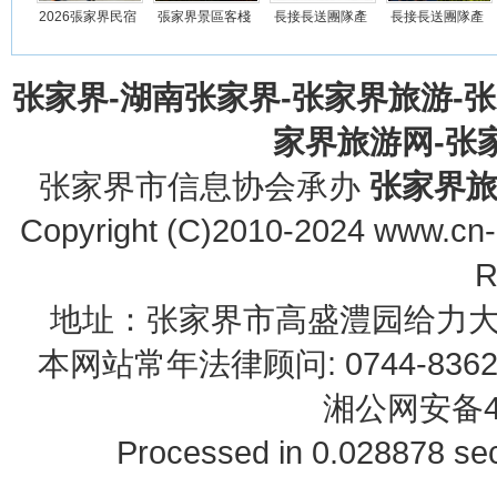
2026張家界民宿
張家界景區客棧
長接長送團隊產
長接長送團隊產
旅遊線路推薦
觀日出日落開森
品A：長沙、張
品B：長沙、鳳
之旅
家
凰
张家界-湖南张家界-张家界旅游-
家界旅游网-张家界
张家界市信息协会承办
张家界
Copyright (C)2010-2024 www.cn-z
R
地址：张家界市高盛澧园给力大厦23B0
本网站常年法律顾问: 0744-83622
湘公网安备43
Processed in 0.028878 sec