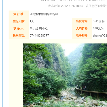
发布时间: 2012-6-26 18:34 | 该信息已被查看:
旅 行 社:
湖南湘中旅国际旅行社
旅行天数:
1天
出发时间:
3-11月份
联 系 人:
朱小姐 周小姐
人均价格:
380元/人
联系电话:
0744-8298777
电子邮件:
shuire@2