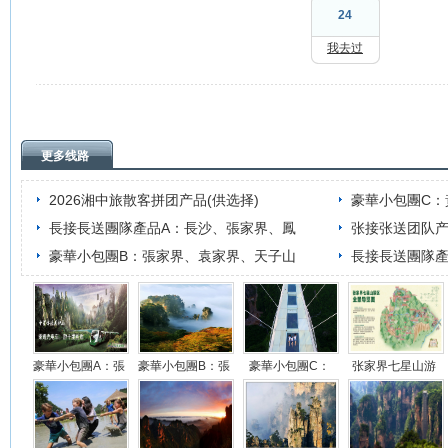
24
我去过
更多线路
2026湘中旅散客拼团产品(供选择)
豪華小包團C
長接長送團隊產品A：長沙、張家界、鳳
张接张送团队
豪華小包團B：張家界、袁家界、天子山
長接長送團隊
豪華小包團A：張
豪華小包團B：張
豪華小包團C：
张家界七星山游
家界、袁家界、
家界、袁家界、
黃獅寨、袁家
览行程安排
界、