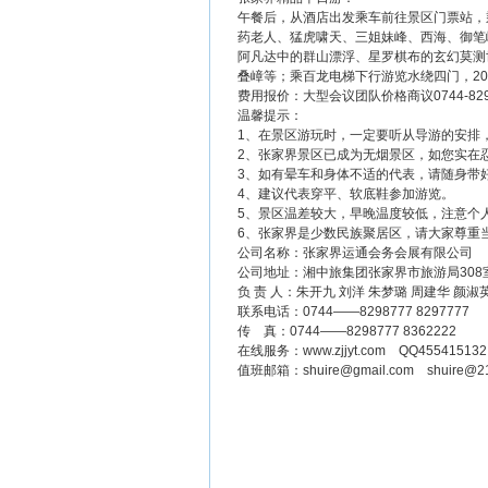
午餐后，从酒店出发乘车前往景区门票站，
药老人、猛虎啸天、三姐妹峰、西海、御笔峰
阿凡达中的群山漂浮、星罗棋布的玄幻莫测世
叠嶂等；乘百龙电梯下行游览水绕四门，2
费用报价：大型会议团队价格商议0744-8298777
温馨提示：
1、在景区游玩时，一定要听从导游的安排
2、张家界景区已成为无烟景区，如您实在
3、如有晕车和身体不适的代表，请随身带
4、建议代表穿平、软底鞋参加游览。
5、景区温差较大，早晚温度较低，注意个
6、张家界是少数民族聚居区，请大家尊重
公司名称：张家界运通会务会展有限公司
公司地址：湘中旅集团张家界市旅游局308
负 责 人：朱开九 刘洋 朱梦璐 周建华 颜淑
联系电话：0744——8298777 8297777
传 真：0744——8298777 8362222
在线服务：
www.zjjyt.com
QQ455415132 
值班邮箱：
shuire@gmail.com
shuire@2