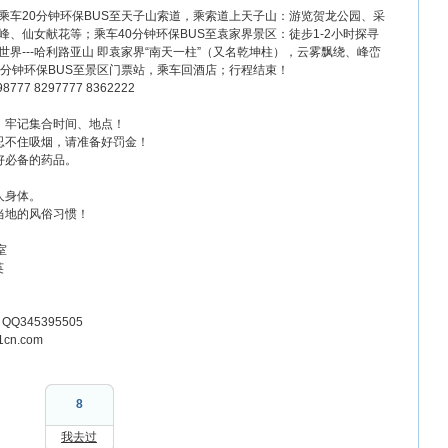
乘车20分钟环保BUS至天子山索道，乘索道上天子山：游览贺龙公园、采
、仙女献花等；乘车40分钟环保BUS至袁家界景区：徒步1-2小时探寻
界---哈利路亚山 即袁家界“南天一柱”（又名乾坤柱），云雾飘绕、峰峦
0分钟环保BUS至景区门票站，乘车回酒店；行程结束！
 8297777 8362222
，牢记集合时间、地点！
忍不住吸烟，请准备好罚金！
好必备的药品。
人身体。
当地的风俗习惯！
室
英
QQ345395505
1cn.com
8
我去过