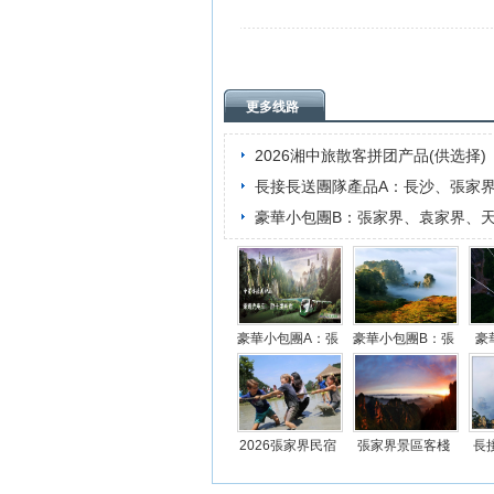
更多线路
2026湘中旅散客拼团产品(供选择)
長接長送團隊產品A：長沙、張家
豪華小包團B：張家界、袁家界、
豪華小包團A：張
豪華小包團B：張
豪
家界、袁家界、
家界、袁家界、
黃
2026張家界民宿
張家界景區客棧
長
旅遊線路推薦
觀日出日落開森
品