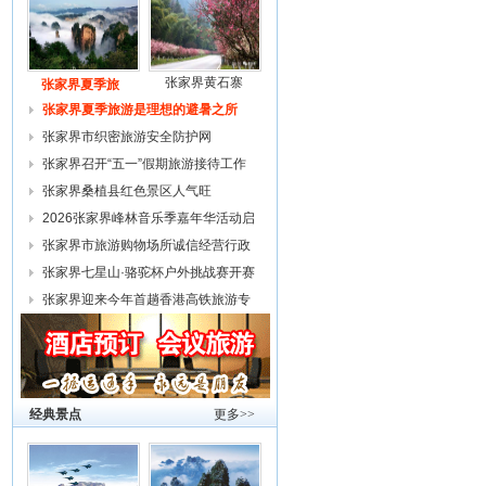
张家界黄石寨
张家界夏季旅
张家界夏季旅游是理想的避暑之所
张家界市织密旅游安全防护网
张家界召开“五一”假期旅游接待工作
复
张家界桑植县红色景区人气旺
2026张家界峰林音乐季嘉年华活动启
幕
张家界市旅游购物场所诚信经营行政
约谈
张家界七星山·骆驼杯户外挑战赛开赛
张家界迎来今年首趟香港高铁旅游专
列
经典景点
更多>>