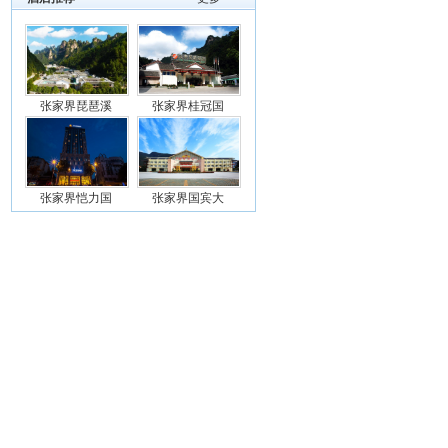
张家界琵琶溪
张家界桂冠国
张家界恺力国
张家界国宾大