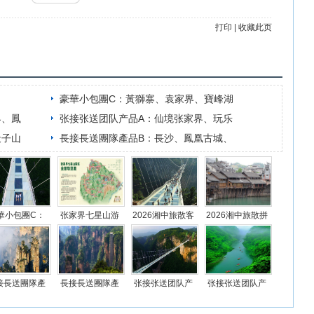
打印
|
收藏此页
豪華小包團C：黃獅寨、袁家界、寶峰湖
界、鳳
张接张送团队产品A：仙境张家界、玩乐
天子山
長接長送團隊產品B：長沙、鳳凰古城、
華小包團C：
张家界七星山游
2026湘中旅散客
2026湘中旅散拼
獅寨、袁家
览行程安排
拼团产品(供选择)
一日游产品(供选
界、
择)
接長送團隊產
長接長送團隊產
张接张送团队产
张接张送团队产
A：長沙、張
品B：長沙、鳳
品A：仙境张家
品C：仙境张家