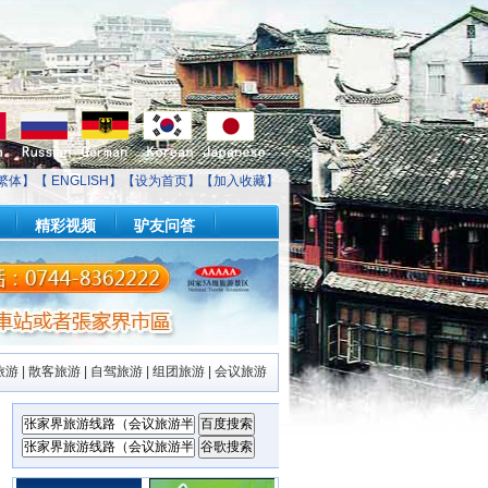
繁体】【
ENGLISH
】【
设为首页
】【
加入收藏
】
精彩视频
驴友问答
旅游
|
散客旅游
|
自驾旅游
|
组团旅游
|
会议旅游