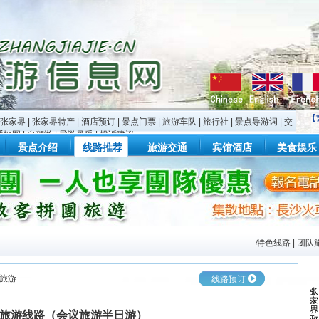
【
张家界
|
张家界特产
|
酒店预订
|
景点门票
|
旅游车队
|
旅行社
|
景点导游词
|
交
通地图
|
自驾游
|
导游风采
|
投诉建议
景点介绍
线路推荐
旅游交通
宾馆酒店
美食娱乐
特色线路
|
团队
旅游
线路预订
旅游线路（会议旅游半日游）