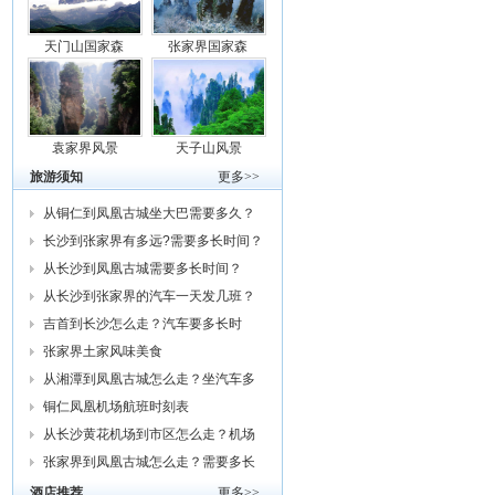
天门山国家森
张家界国家森
袁家界风景
天子山风景
旅游须知
更多>>
从铜仁到凤凰古城坐大巴需要多久？
车费
长沙到张家界有多远?需要多长时间？
从
从长沙到凤凰古城需要多长时间？
从长沙到张家界的汽车一天发几班？
需要
吉首到长沙怎么走？汽车要多长时
间？我
张家界土家风味美食
从湘潭到凤凰古城怎么走？坐汽车多
久？
铜仁凤凰机场航班时刻表
从长沙黄花机场到市区怎么走？机场
巴士
张家界到凤凰古城怎么走？需要多长
时间
酒店推荐
更多>>