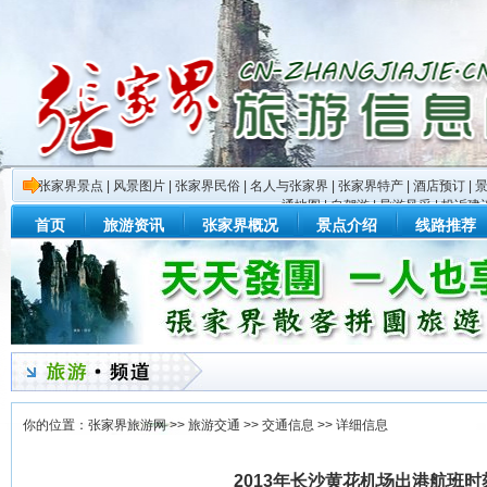
张家界景点
|
风景图片
|
张家界民俗
|
名人与张家界
|
张家界特产
|
酒店预订
|
通地图
|
自驾游
|
导游风采
|
投诉建
首页
旅游资讯
张家界概况
景点介绍
线路推荐
你的位置：
张家界旅游网
>>
旅游交通
>>
交通信息
>> 详细信息
2013年长沙黄花机场出港航班时