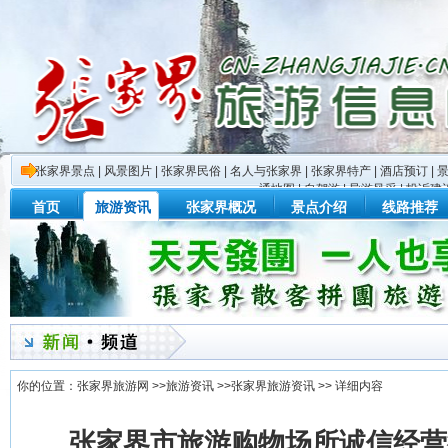
张家界景点
|
风景图片
|
张家界民俗
|
名人与张家界
|
张家界特产
|
酒店预订
|
通地图
|
自驾游
|
导游风采
|
投诉建
首页
旅游资讯
张家界概况
景点介绍
线路推荐
你的位置：
张家界旅游网
>>
旅游资讯
>>
张家界旅游资讯
>> 详细内容
张家界市旅游购物场所诚信经营