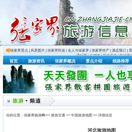
张家界景点
|
风景图片
|
张家界民俗
|
名人与张家界
|
张家界特产
|
酒店预订
|
通地图
|
自驾游
|
导游风采
|
投诉建
首页
旅游资讯
张家界概况
景点介绍
线路推荐
你的位置：
张家界旅游网
>>
旅游交通
>>
中国旅游地图
>> 详细信息
河北旅游地图