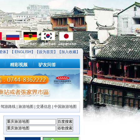
繁体】【
ENGLISH
】【
设为首页
】【
加入收藏
】
精彩视频
驴友问答
自驾游路线
|
旅游地图
|
交通信息
|
中国旅游地图