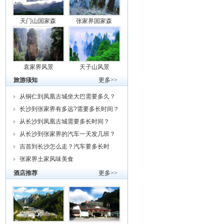
天门山国家森
张家界国家森
袁家界风景
天子山风景
旅游须知
更多>>
从铜仁到凤凰古城坐大巴需要多久？
车费
长沙到张家界有多远?需要多长时间？
从
从长沙到凤凰古城需要多长时间？
从长沙到张家界的汽车一天发几班？
需要
吉首到长沙怎么走？汽车要多长时
间？我
张家界土家风味美食
酒店推荐
更多>>