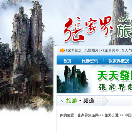
张家界景点
|
风景图片
|
张家界民俗
|
名人与
首页
旅游资讯
张家界概况
你的位置：
张家界旅游网
>>
旅游交通
>>
中国