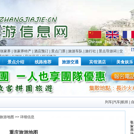
【
张家界
|
张家界特产
|
酒店预订
|
景点门票
|
旅游车队
|
旅行社
|
景点导游词
|
交
通地图
|
自驾游
|
导游风采
|
投诉建议
景点介绍
线路推荐
旅游交通
宾馆酒店
美食娱乐
列车|汽车|航班
|
旅游地图
>> 详细信息
重庆旅游地图