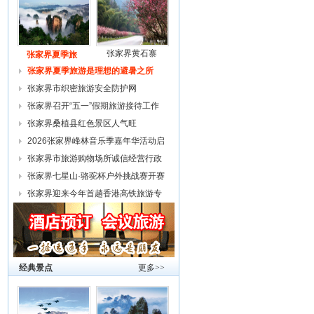
张家界黄石寨
张家界夏季旅
张家界夏季旅游是理想的避暑之所
张家界市织密旅游安全防护网
张家界召开“五一”假期旅游接待工作
复
张家界桑植县红色景区人气旺
2026张家界峰林音乐季嘉年华活动启
幕
张家界市旅游购物场所诚信经营行政
约谈
张家界七星山·骆驼杯户外挑战赛开赛
张家界迎来今年首趟香港高铁旅游专
列
经典景点
更多>>