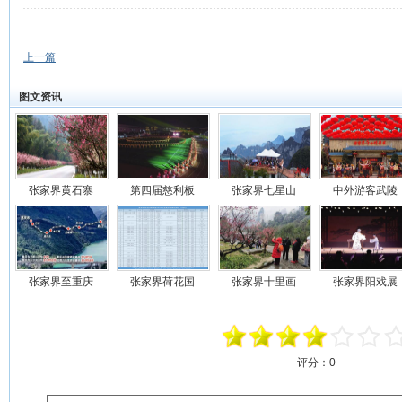
上一篇
图文资讯
张家界黄石寨
第四届慈利板
张家界七星山
中外游客武陵
张家界至重庆
张家界荷花国
张家界十里画
张家界阳戏展
评分：
0