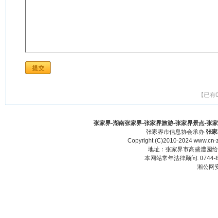
【已有
张家界-湖南张家界-张家界旅游-张家界景点-张家界酒
张家界市信息协会承办
张家
Copyright (C)2010-2024 www.cn-z
地址：张家界市高盛澧园给力大厦23
本网站常年法律顾问: 0744-83
湘公网安备