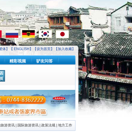
繁体】【
ENGLISH
】【
设为首页
】【
加入收藏
】
精彩视频
驴友问答
地图
公交
火车
机票
天气
股市
彩票
万年历
内旅游资讯
|
国际旅游资讯
|
政策法规
|
地方工作