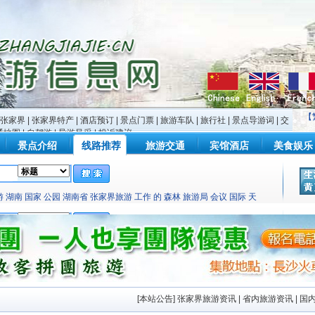
【
张家界
|
张家界特产
|
酒店预订
|
景点门票
|
旅游车队
|
旅行社
|
景点导游词
|
交
通地图
|
自驾游
|
导游风采
|
投诉建议
景点介绍
线路推荐
旅游交通
宾馆酒店
美食娱乐
游
湖南
国家
公园
湖南省
张家界旅游
工作
的
森林
旅游局
会议
国际
天
北京
美国
慈利县
中国游客
旅游业
长沙
张家界旅游网
黄金周
黄石
工程
桑植县
风景区
生态
日本
游
湖南
国家
公园
湖南省
张家界旅游
工作
的
森林
旅游局
会议
国际
天
北京
美国
慈利县
中国游客
旅游业
长沙
张家界旅游网
黄石
黄金周
[
本站公告
]
张家界旅游资讯
|
省内旅游资讯
|
国