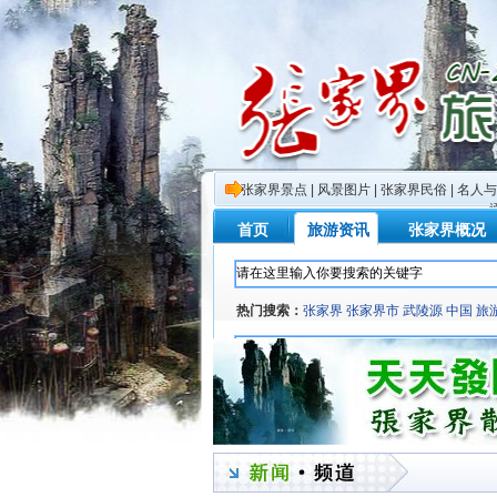
张家界景点
|
风景图片
|
张家界民俗
|
名人与
首页
旅游资讯
张家界概况
热门搜索：
张家界
张家界市
武陵源
中国
旅
门山
旅行社
座谈会
活动
黄龙洞
旅游节
主题
中国旅游
项目
韩国
热门搜索：
张家界
张家界市
武陵源
中国
旅
门山
旅行社
座谈会
活动
黄龙洞