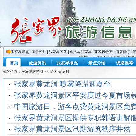
张家界景点
|
风景图片
|
张家界民俗
|
名人与张家界
|
张家界特产
|
酒店预订
|
通地图
|
自驾游
|
导游风采
|
投诉建
首页
旅游资讯
张家界概况
景点介绍
线路推荐
你的位置：
张家界旅游网
>> TAG: 黄龙洞
张家界黄龙洞 喷雾降温迎夏至
张家界黄龙洞景区平安度过今夏首场
中国旅游日，游客点赞黄龙洞景区免
张家界黄龙洞景区提供专职韩语讲解
张家界黄龙洞景区汛期游览秩序井然