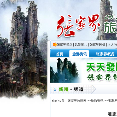
张家界景点
|
风景图片
|
张家界民俗
|
名人与
首页
旅游资讯
张家界概况
你的位置：
张家界旅游网
>>
旅游资讯
>>
张家
张家