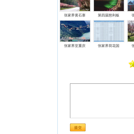
张家界黄石寨
第四届慈利板
张家界至重庆
张家界荷花国