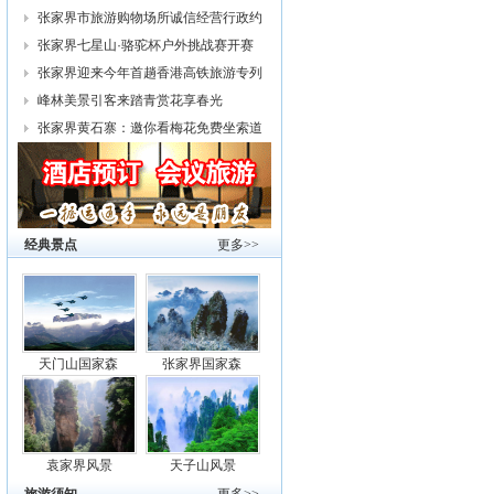
幕
张家界市旅游购物场所诚信经营行政约
谈
张家界七星山·骆驼杯户外挑战赛开赛
张家界迎来今年首趟香港高铁旅游专列
峰林美景引客来踏青赏花享春光
张家界黄石寨：邀你看梅花免费坐索道
经典景点
更多>>
天门山国家森
张家界国家森
袁家界风景
天子山风景