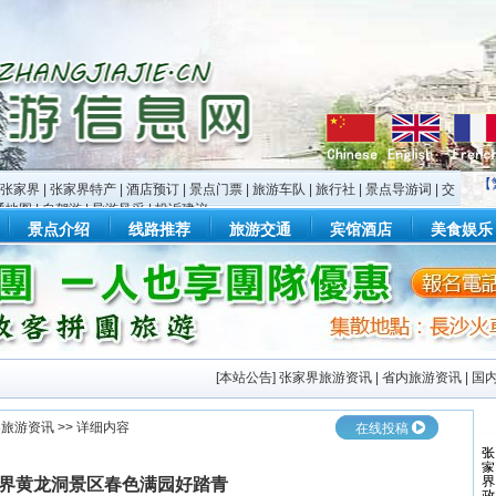
【
张家界
|
张家界特产
|
酒店预订
|
景点门票
|
旅游车队
|
旅行社
|
景点导游词
|
交
通地图
|
自驾游
|
导游风采
|
投诉建议
景点介绍
线路推荐
旅游交通
宾馆酒店
美食娱乐
[
本站公告
]
张家界旅游资讯
|
省内旅游资讯
|
国
界旅游资讯
>> 详细内容
在线投稿
界黄龙洞景区春色满园好踏青