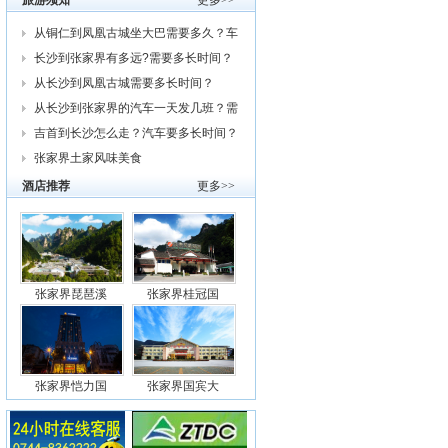
旅游须知
更多>>
从铜仁到凤凰古城坐大巴需要多久？车
费
长沙到张家界有多远?需要多长时间？
从
从长沙到凤凰古城需要多长时间？
从长沙到张家界的汽车一天发几班？需
要
吉首到长沙怎么走？汽车要多长时间？
我
张家界土家风味美食
酒店推荐
更多>>
张家界琵琶溪
张家界桂冠国
张家界恺力国
张家界国宾大