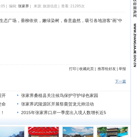
:05 | 编辑:
张家界
| 来源: 旅游信息 | 查看: 21285次
生态广场，垂柳依依，嫩绿染树，春意盎然，吸引各地游客“画”中
打印
|
收藏此页
|
推荐给好友
|
举报
下一篇
召开
张家界桑植县关注候鸟保护守护绿色家园
使命
张家界武陵源区开展祭奠贺龙元帅活动
啦！
2015年张家界口岸一季度出入境人数增长近5
成