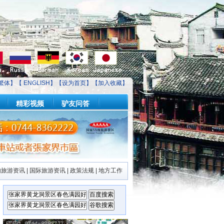
繁体】【
ENGLISH
】【
设为首页
】【
加入收藏
】
精彩视频
驴友问答
内旅游资讯
|
国际旅游资讯
|
政策法规
|
地方工作