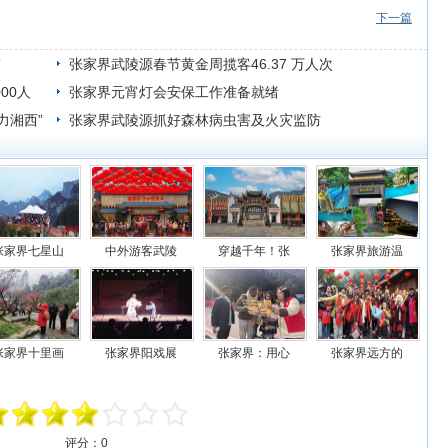
下一篇
”
张家界武陵源春节黄金周揽客46.37 万人次
00人
张家界元宵灯会安保工作准备就绪
力湘西”
张家界武陵源抓好森林病虫害及火灾监防
张家界七星山
中外游客武陵
穿越千年！张
张家界旅游温
张家界十里画
张家界阳戏展
张家界：用心
张家界远方的
评分：
0