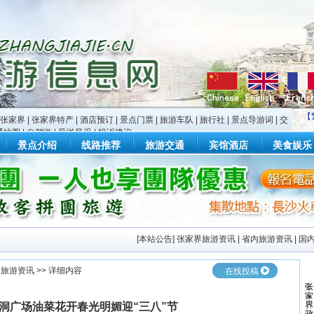
【
张家界
|
张家界特产
|
酒店预订
|
景点门票
|
旅游车队
|
旅行社
|
景点导游词
|
交
通地图
|
自驾游
|
导游风采
|
投诉建议
景点介绍
线路推荐
旅游交通
宾馆酒店
美食娱乐
[
本站公告
]
张家界旅游资讯
|
省内旅游资讯
|
国
界旅游资讯
>> 详细内容
在线投稿
洞广场油菜花开春光明媚迎“三八”节