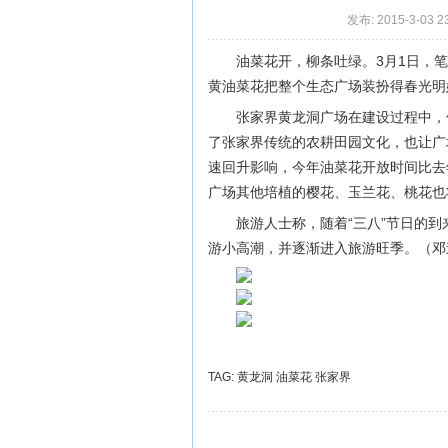
发布: 2015-3-03 2
油菜花开，柳条吐绿。3月1日，
黄油菜花把整个生态广场装扮得春光明
张家界黄龙洞广场在建设过程中，
了张家界传统的农耕田园文化，也让广
速回升影响，今年油菜花开放时间比去
广场其他培植的樱花、玉兰花、桃花也
旅游人士称，随着“三八”节日的
游小高潮，并逐渐进入旅游旺季。（邓
TAG:
黄龙洞
油菜花
张家界