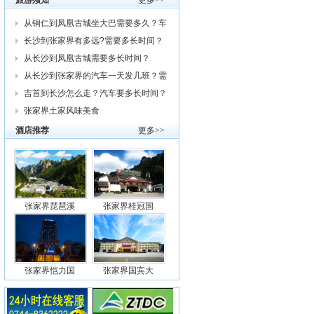
旅游须知
更多>>
从铜仁到凤凰古城坐大巴需要多久？车
费
长沙到张家界有多远?需要多长时间？
从
从长沙到凤凰古城需要多长时间？
从长沙到张家界的汽车一天发几班？需
要
吉首到长沙怎么走？汽车要多长时间？
我
张家界土家风味美食
酒店推荐
更多>>
张家界琵琶溪
张家界桂冠国
张家界恺力国
张家界国宾大