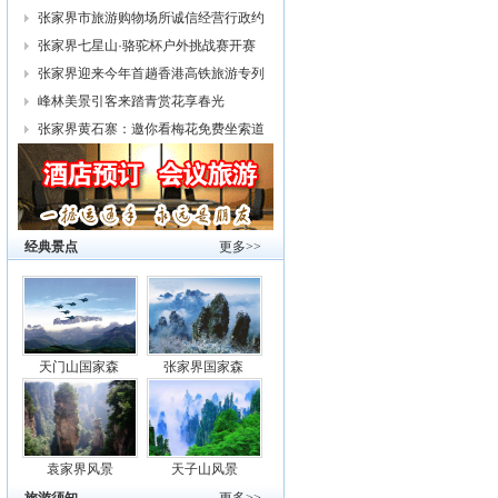
幕
张家界市旅游购物场所诚信经营行政约
谈
张家界七星山·骆驼杯户外挑战赛开赛
张家界迎来今年首趟香港高铁旅游专列
峰林美景引客来踏青赏花享春光
张家界黄石寨：邀你看梅花免费坐索道
经典景点
更多>>
天门山国家森
张家界国家森
袁家界风景
天子山风景