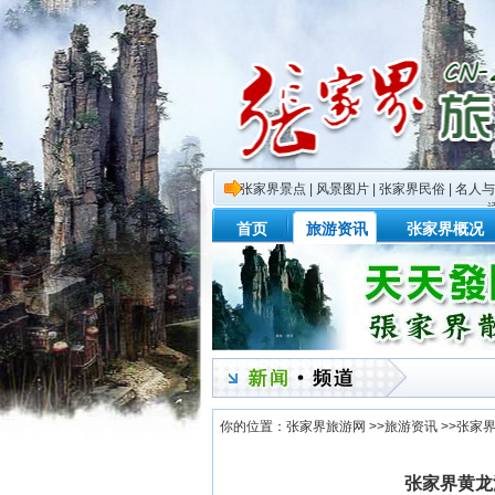
张家界景点
|
风景图片
|
张家界民俗
|
名人与
首页
旅游资讯
张家界概况
你的位置：
张家界旅游网
>>
旅游资讯
>>
张家
张家界黄龙