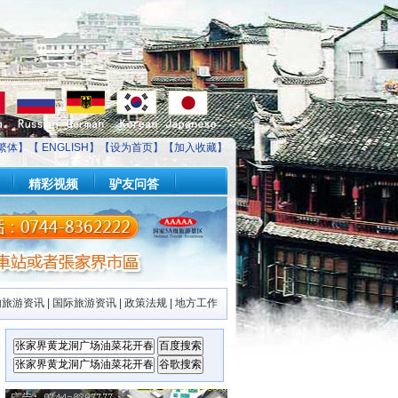
繁体】【
ENGLISH
】【
设为首页
】【
加入收藏
】
精彩视频
驴友问答
内旅游资讯
|
国际旅游资讯
|
政策法规
|
地方工作