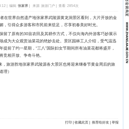
3:12 | 编辑:
张家界
| 来源: 旅游门户 | 查看: 2854次
笔者在世界自然遗产地张家界武陵源黄龙洞景区看到，大片开放的金
媚，引得众多游客和市民前来驻足，尽享初春美好时光。
保留了原有的30亩农田及其耕作方式，不仅向海内外游客巧妙展示
场成为大众观赏油菜花的绝妙去处。景区园林工人介绍，受气温迅
年提前了约一星期，“三八”国际妇女节期间所有油菜花都将盛开，
将竞相开放、争奇斗艳。
到来，旅游胜地张家界武陵源各大景区也将迎来继春节黄金周后的旅
道理）
打印
|
收藏此页
|
推荐给好友
|
举报