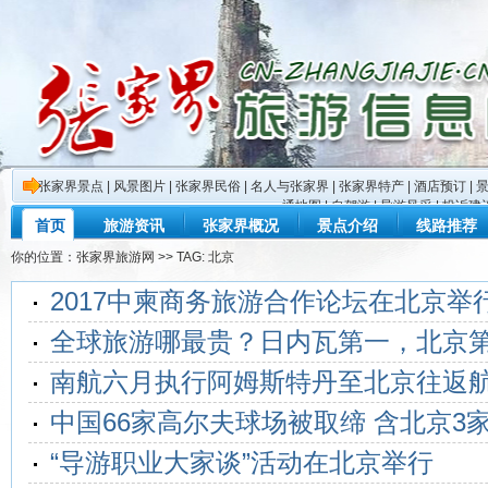
张家界景点
|
风景图片
|
张家界民俗
|
名人与张家界
|
张家界特产
|
酒店预订
|
通地图
|
自驾游
|
导游风采
|
投诉建
首页
旅游资讯
张家界概况
景点介绍
线路推荐
你的位置：
张家界旅游网
>> TAG: 北京
2017中柬商务旅游合作论坛在北京举
全球旅游哪最贵？日内瓦第一，北京
南航六月执行阿姆斯特丹至北京往返
中国66家高尔夫球场被取缔 含北京3
“导游职业大家谈”活动在北京举行