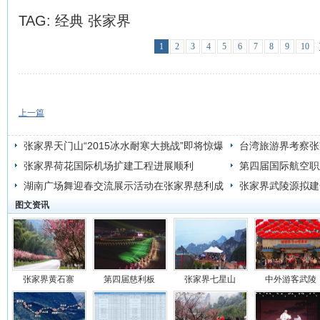
TAG:
经典
张家界
1
2
3
4
5
6
7
8
9
10
上一篇
张家界天门山“2015冰水耐寒大挑战”即将惊爆
台湾旅游界考察张
上演
张家界荷花国际机场扩建工程进展顺利
第四届国际航空职
湖南广场舞迎春交流展示活动在张家界慈利成
张家界武陵源拟建
图文资讯
功举办
张家界黄石寨
第四届慈利板
张家界七星山
中外游客武陵