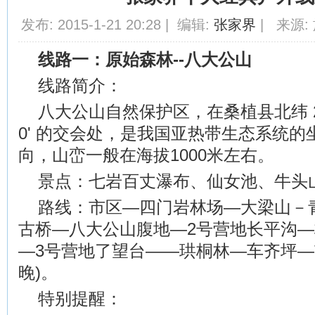
发布: 2015-1-21 20:28 | 编辑:
张家界
| 来源: 
线路一：原始森林--八大公山
线路简介：
八大公山自然保护区，在桑植县北纬 29o4
0' 的交会处，是我国亚热带生态系统
向，山峦一般在海拔1000米左右。
景点：七岩百丈瀑布、仙女池、牛头
路线：市区—四门岩林场—大梁山－
古桥—八大公山腹地—2号营地长平沟
—3号营地了望台——珙桐林—车齐坪—
晚)。
特别提醒：