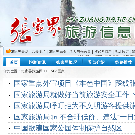
张家界景点
|
风景图片
|
张家界民俗
|
名人与张家界
|
张家界特产
|
酒店预订
|
通地图
|
自驾游
|
导游风采
|
投诉建
首页
旅游资讯
张家界概况
景点介绍
线路推荐
你的位置：
张家界旅游网
>> TAG: 国家
国家重点外宣项目《本色中国》踩线
国家旅游局就做好当前旅游安全工作
国家旅游局呼吁拒为不文明游客提供
国家旅游局:向不合理低价、违法“一日
中国欲建国家公园体制保护自然区