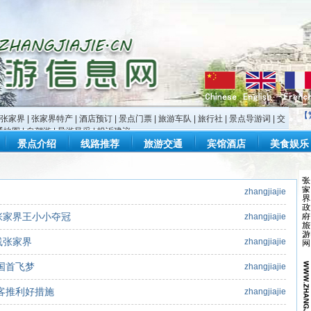
【
张家界
|
张家界特产
|
酒店预订
|
景点门票
|
旅游车队
|
旅行社
|
景点导游词
|
交
通地图
|
自驾游
|
导游风采
|
投诉建议
景点介绍
线路推荐
旅游交通
宾馆酒店
美食娱乐
zhangjiajie
张家界王小小夺冠
zhangjiajie
线张家界
zhangjiajie
国首飞梦
zhangjiajie
客推利好措施
zhangjiajie