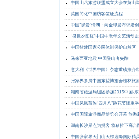
中国山岳旅游联盟成立大会在黄山
英国简化中国访客签证流程
中国“裸爱”情湖：向全球发布求婚
“盛世夕阳红”中国中老年文艺活动
中国欲建国家公园体制保护自然区
马来西亚地震 中国登山者失踪
意大利《世界中国》杂志重磅推介
张家界参展中国东盟博览会桂林旅
湖南省旅游局组团参加2015中国-
中国凤凰苗族“四月八”跳花节隆重
中国国际旅游商品博览会开幕 旅游
湖南长沙景点为揽客 将猪推下高台
中国张家界天门山天梯速降国际精