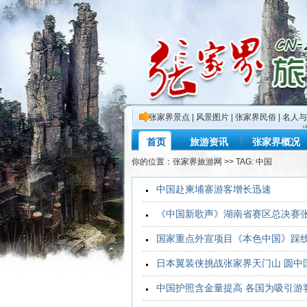
张家界景点
|
风景图片
|
张家界民俗
|
名人与
首页
旅游资讯
张家界概况
你的位置：
张家界旅游网
>> TAG: 中国
中国赴柬埔寨游客增长迅速
《中国新歌声》湖南省赛区总决赛
国家重点外宣项目《本色中国》踩
日本翼装侠挑战张家界天门山 圆中
中国护照含金量提高 各国为吸引游