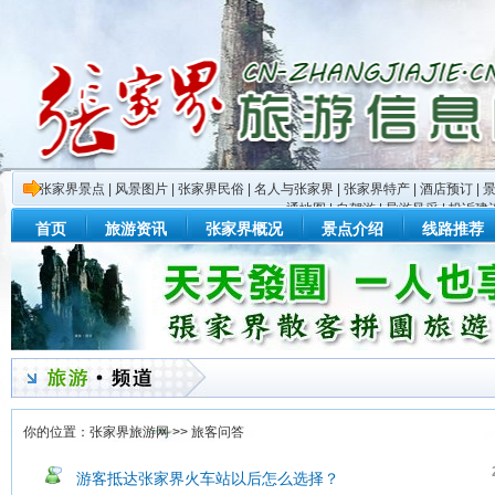
张家界景点
|
风景图片
|
张家界民俗
|
名人与张家界
|
张家界特产
|
酒店预订
|
通地图
|
自驾游
|
导游风采
|
投诉建
首页
旅游资讯
张家界概况
景点介绍
线路推荐
你的位置：
张家界旅游网
>>
旅客问答
游客抵达张家界火车站以后怎么选择？