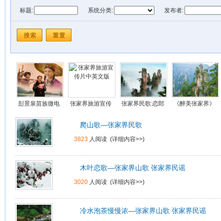
标题:
系统分类:
发布者:
发布时间: 从
到
彭景泉苗族微电
张家界旅游宣传
张家界民歌:恋郎
《醉美张家界》
影《寂寨》在线
片中英文版
就恋胡子郎(视频)
视频在线
爬山歌—张家界民歌
视频
3823
人阅读 (
详细内容>>
)
木叶恋歌—张家界山歌 张家界民谣
3020
人阅读 (
详细内容>>
)
冷水泡茶慢慢浓—张家界山歌 张家界民谣