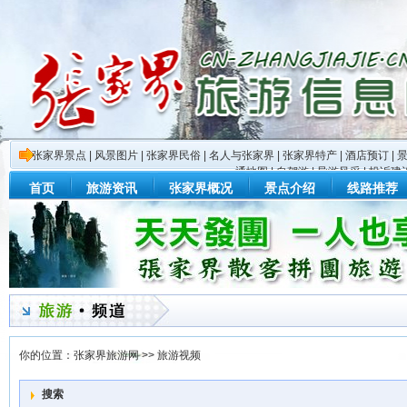
张家界景点
|
风景图片
|
张家界民俗
|
名人与张家界
|
张家界特产
|
酒店预订
|
通地图
|
自驾游
|
导游风采
|
投诉建
首页
旅游资讯
张家界概况
景点介绍
线路推荐
你的位置：
张家界旅游网
>>
旅游视频
搜索