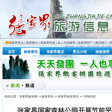
张家界景点
|
风景图片
|
张家界民俗
|
名人与张家界
|
张家界特产
|
酒店预订
|
通地图
|
自驾游
|
导游风采
|
投诉建
首页
旅游资讯
张家界概况
景点介绍
线路推荐
你的位置：
张家界旅游网
>>
旅游资讯
>>
张家界旅游资讯
>> 详细内容
张家界国家森林公园开展节前平