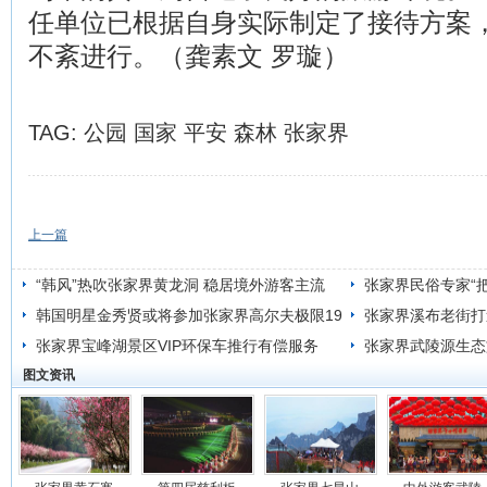
任单位已根据自身实际制定了接待方案
不紊进行。（龚素文 罗璇）
TAG:
公园
国家
平安
森林
张家界
上一篇
“韩风”热吹张家界黄龙洞 稳居境外游客主流
张家界民俗专家“
韩国明星金秀贤或将参加张家界高尔夫极限19
张家界溪布老街打
洞挑战赛
张家界宝峰湖景区VIP环保车推行有偿服务
地
张家界武陵源生态
图文资讯