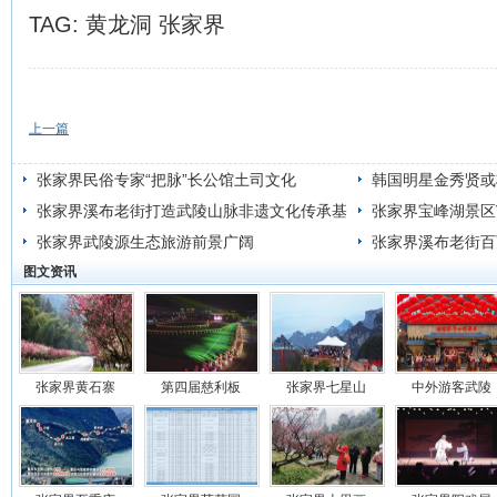
TAG:
黄龙洞
张家界
上一篇
张家界民俗专家“把脉”长公馆土司文化
韩国明星金秀贤或
张家界溪布老街打造武陵山脉非遗文化传承基
洞挑战赛
张家界宝峰湖景区
地
张家界武陵源生态旅游前景广阔
张家界溪布老街百
图文资讯
张家界黄石寨
第四届慈利板
张家界七星山
中外游客武陵