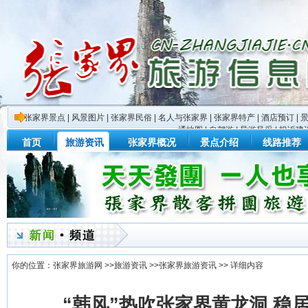
张家界景点
|
风景图片
|
张家界民俗
|
名人与张家界
|
张家界特产
|
酒店预订
|
通地图
|
自驾游
|
导游风采
|
投诉建
首页
旅游资讯
张家界概况
景点介绍
线路推荐
你的位置：
张家界旅游网
>>
旅游资讯
>>
张家界旅游资讯
>> 详细内容
“韩风”热吹张家界黄龙洞 稳