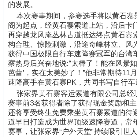
的发展。
本次赛事期间，参赛选手将以黄石寨
阁为起点，经黄石寨索道上站，沿后卡门
再穿越龙凤庵丛林古道抵达终点黄石寨
构合理、惊险刺激，沿途奇峰林立、风光
获得中国极限自行车速降赛冠军的台湾
察热身后兴奋地说:“太棒了！能在风景如
芭蕾’，实在太美妙了！”他非常期待11
速降高手在黄石寨PK，共同书写自行车
张家界黄石寨客运索道有限公司总经
赛事前3名获得者除了获得现金奖励和
还将享受终生免费乘坐黄石寨索道的待
道早日打造成为世界顶级速降赛道，常
赛事，让张家界“户外天堂”持续吸引世