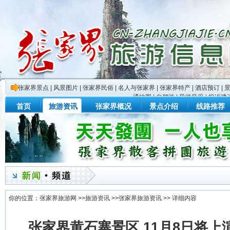
张家界景点
|
风景图片
|
张家界民俗
|
名人与张家界
|
张家界特产
|
酒店预订
|
通地图
|
自驾游
|
导游风采
|
投诉建
首页
旅游资讯
张家界概况
景点介绍
线路推荐
你的位置：
张家界旅游网
>>
旅游资讯
>>
张家界旅游资讯
>> 详细内容
张家界黄石寨景区 11月8日将上