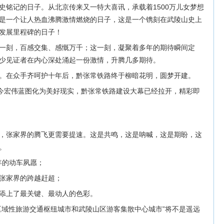
让历史铭记的日子。从北京传来又一特大喜讯，承载着1500万儿女梦想
是一个让人热血沸腾激情燃烧的日子，这是一个镌刻在武陵山史上
发展里程碑的日子！
一刻，百感交集、感慨万千；这一刻，凝聚着多年的期待瞬间定
少见证者在内心深处涌起一份激情，升腾几多期待。
。在众手齐呵护十年后，黔张常铁路终于柳暗花明，圆梦开建。
如今宏伟蓝图化为美好现实，黔张常铁路建设大幕已经拉开，精彩即
，张家界的腾飞更需要提速。这是共鸣，这是呐喊，这是期盼，这
。
多年的动车夙愿；
张家界的跨越赶超；
图添上了最关键、最动人的色彩。
区域性旅游交通枢纽城市和武陵山区游客集散中心城市”将不是遥远