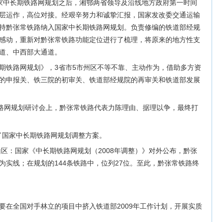
家中长期铁路网规划之后，湘鄂两省领导及沿线地方政府第一时间
层运作，高位对接。经艰辛努力和诚挚汇报，国家发改委交通运输
持黔张常铁路纳入国家中长期铁路网规划。负责修编的铁道部经规
感动，重新对黔张常铁路功能定位进行了梳理，将原来的地方性支
道、中西部大通道。
期铁路网规划》，3省市5市州区不等不靠、主动作为，借助多方资
的申报关、铁三院的初审关、铁道部经规院的再审关和铁道部发展
铁路网规划研讨会上，黔张常铁路代表力陈理由、据理以争，最终打
入了国家中长期铁路网规划调整方案。
山区：国家《中长期铁路网规划（2008年调整）》对外公布，黔张
为实线；在规划的144条铁路中，位列27位。至此，黔张常铁路终
要在全国对手林立的项目中挤入铁道部2009年工作计划，开展实质