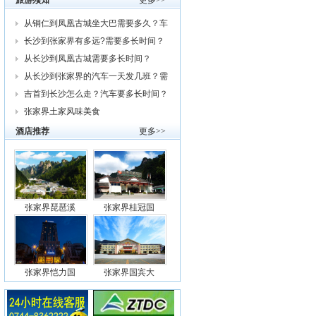
旅游须知
更多>>
从铜仁到凤凰古城坐大巴需要多久？车
费
长沙到张家界有多远?需要多长时间？
从
从长沙到凤凰古城需要多长时间？
从长沙到张家界的汽车一天发几班？需
要
吉首到长沙怎么走？汽车要多长时间？
我
张家界土家风味美食
酒店推荐
更多>>
张家界琵琶溪
张家界桂冠国
张家界恺力国
张家界国宾大