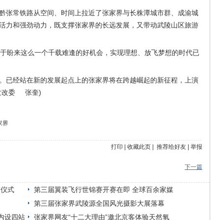
黔张常铁路从空间、时间上拉近了张家界与长株潭城市群、成渝城
活力和强劲动力，既支撑张家界的长远发展，又带动武陵山区旅游
终于盼来这么一个千载难逢的好机会，实现理想、放飞梦想的时代已
。已经站在新的发展起点上的张家界将在跨越崛起的新征程，上演
发改委 张奎)
家界
打印
|
收藏此页
|
推荐给好友
|
举报
下一篇
”仪式
第三届翼装飞行世锦赛开赛在即 全球百余家媒
体强势关注
第三届张家界武陵源全国风光摄影大展落幕
内设四站
张家界网友“十二大理由”邀北京客体验天然氧