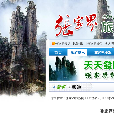
张家界景点
|
风景图片
|
张家界民俗
|
名人与
首页
旅游资讯
张家界概况
你的位置：
张家界旅游网
>>
旅游资讯
>>
张家
张家界