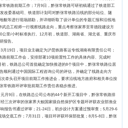
黔张常铁路前期工作；7月9日，黔张常铁路可研初稿通过了铁道部工
家发改委基础司、铁道部计划司对黔张常铁路沿线的部分站位、隧
地貌等进行现场踏勘，并详细听取了设计单位的专题汇报和沿线地
何华武总工程师一行视察线路走向，重点考察张家界至常德段建设方
0公里/小时标准执行。12月初，铁道部、湖南省、湖北省、重庆市
研报告。
。3月19日，项目业主确定为沪昆铁路客运专线湖南有限责任公司；
常铁路前期工作会，安排部署10项前置性工作的具体内容、完成时
月初，铁路总公司首批确定加快推进的8个项目中，黔张常铁路位居
究报告顺利通过中国国际工程咨询公司的评估，并确定了线路走向方
办两次牵头召开项目前期工作推进会，要求沿线地方政府和相关单位按
张常铁路环评审批前期工作责任表稳步推进。
。元月9日，在铁路总公司公布的44个新开工项目中，黔张常铁路排
、历经三次评审的张家界大鲵国家级自然保护区专题环评获农业部渔业
影响报告书通过评审；21-24日，初步设计方案通过预审查；5月29-6
场交底工作；7月31日，项目环评获环保部批复；8月5-8日，黔张