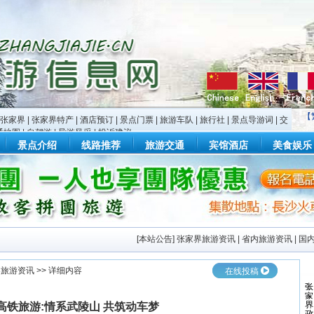
【
张家界
|
张家界特产
|
酒店预订
|
景点门票
|
旅游车队
|
旅行社
|
景点导游词
|
交
通地图
|
自驾游
|
导游风采
|
投诉建议
景点介绍
线路推荐
旅游交通
宾馆酒店
美食娱乐
[
本站公告
]
张家界旅游资讯
|
省内旅游资讯
|
国
界旅游资讯
>> 详细内容
在线投稿
高铁旅游:情系武陵山 共筑动车梦