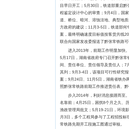
目早日开工；5月30日，铁道部重启
程鉴定设计中心的审查；9月4日，国
道、桥位、暗河、溶蚀洼地、典型地质
方政府的建议；11月3-5日，铁道部
案，最终明确速度目标值按客货共线20
联合向国家发改委报送了黔张常铁路可
进入2013年，前期工作明显加快
5月17日，湖南省政府专门召开黔张
间、责任单位、责任领导及责任人；7
其列；9月3-4日，该项目可行性研
案；9月24日、11月5日，湖南省铁
照黔张常铁路前期工作推进责任表、黔
步入2014年，利好消息接踵而至
名靠前；4月25日，困扰8个月之久
渔政管理局批文；5月19-21日，环境
月3日，多个工程局参与了工程招投标现
常铁路先期开工段施工图通过审核。