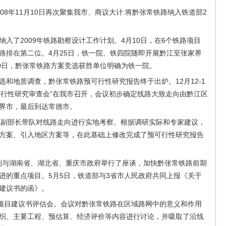
08年11月10日再次聚集我市、商议大计:将黔张常铁路纳入铁道部2
入了2009年铁路勘察设计工作计划。4月10日，在6个铁路项目
路排在第二位。4月25日，铁一院、铁四院随即开展黔江至张家界
20日，黔张常铁路方案竞选获胜单位明确为铁一院。
和地质调查，黔张常铁路预可行性研究报告终于出炉。12月12-1
可行性研究审查会”在我市召开，会议初步确定线路大致走向由黔江区
界市，最后到达常德市。
部陆东福副部长带队对线路走向进行实地考察。根据调研实际和专家建议，
方案、引入地区方案等，在此基础上修改完成了预可行性研究报告
分别与湖南省、湖北省、重庆市政府举行了座谈，加快黔张常铁路前期
进的重点项目。5月5日，铁道部与3省市人民政府共同上报《关于
建议书的函》。
路项目建议书评估会。会议对黔张常铁路在区域路网中的意义和作用
织、主要工程、预估算、经济评价等内容进行讨论，并吸取了沿线