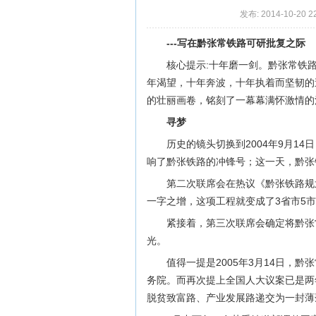
发布: 2014-10-20 2
---写在黔张常铁路可研批复之际
核心提示:十年磨一剑。黔张常铁
年渴望，十年奔波，十年执着而坚韧的
的壮丽画卷，铭刻了一幕幕满怀激情的
寻梦
历史的镜头切换到2004年9月1
响了黔张铁路的冲锋号；这一天，黔张
第二次联席会在热议《黔张铁路规
一字之增，这项工程就变成了3省市5市
紧接着，第三次联席会确定将黔张
光。
值得一提是2005年3月14日，
务院。而再次提上全国人大议案已是两
脱贫致富路、产业发展路递交为一封薄