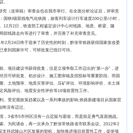
议。
行性研究（送审稿）审查会也在我市举行。在全面分析论证后，评审意
国铁I级双线电气化铁路，旅客列车设计行车速度200公里/小时，
间。12月2日，铁道部工程鉴定设计中心对线路、地质、桥梁、隧
局部线路走向等进行了审查，并完善了补充审查意见。
1年2月24日终于迎来了历史性的时刻，黔张常铁路获得国家发改委
已拿到国家许可，可研批复已指日可待。
前。项目建议书获得批复，仅是立项争取工作迈出的“第一步”，进
经历可研批复、初步设计、施工图审核及招投标等重要阶段。而国
册、土地预审、地质灾害评估、压矿评估、环境影响评价、水土保
定风险评估、地震安全性评价等10项前置性工作。
利。受宏观政策趋紧以及一系列事故的影响,铁路新建项目从国家层
始终没有迈过。
境，3省市5市州区没有一点迟疑与退缩，而是鼓足勇气直面挑战。
索、为民请命，再一次承办了黔张常铁路省市联系会议。2012年2
务院支持武陵山片区发展的契机，加快推进项目前置性工作，促使项