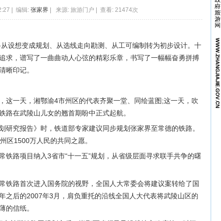
2:27 | 编辑:
张家界
| 来源: 旅游门户 | 查看: 21474次
路从设想变成规划、从选线走向勘测、从工可编制转为初步设计。十
追求，谱写了一曲曲动人心弦的精彩乐章，书写了一幅幅奋勇拼搏
清晰印记。
4日，这一天，湘鄂渝4市州区的代表齐聚一堂、同绘蓝图;这一天，吹
铁路在武陵山儿女的翘首期盼中正式起航。
划研究报告》时，铁道部专家建议同步规划张家界至常德的铁路。
州区1500万人民的共同之愿。
常铁路项目纳入3省市“十一五”规划，从省级层面寻求联手共争的曙
黔张常铁路首次进入国务院的视野，全国人大常委会将建议案转给了国
年之后的2007年3月，肩负重托的沿线全国人大代表将武陵山区的
薄的信纸。