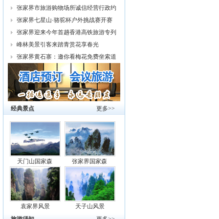
幕
张家界市旅游购物场所诚信经营行政约
谈
张家界七星山·骆驼杯户外挑战赛开赛
张家界迎来今年首趟香港高铁旅游专列
峰林美景引客来踏青赏花享春光
张家界黄石寨：邀你看梅花免费坐索道
经典景点
更多>>
天门山国家森
张家界国家森
袁家界风景
天子山风景