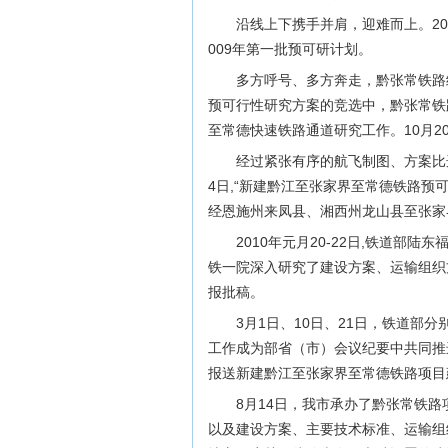
沿线上下携手并肩，迎难而上。20
009年第一批预可研计划。
多方呼号、多方奔走，黔张常铁路纳
预可行性研究方案的竞选中，黔张常铁
至常德快速铁路通道研究工作。10月
经过紧张有序的航飞制图、方案比选
4日,“新建黔江至张家界至常德铁路预
经恩施州来凤县、湘西州龙山县至张家
2010年元月20-22日,铁道
铁一院深入研究了建设方案、运输组织
报批稿。
3月1日、10日、21日，铁道部
工作成为部省（市）会议纪要中共同推
报送新建黔江至张家界至常德铁路项目
8月14日，我市承办了黔张常铁
以及建设方案、主要技术标准、运输组