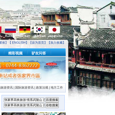
繁体】【
ENGLISH
】【
设为首页
】【
加入收藏
】
精彩视频
驴友问答
内旅游资讯
|
国际旅游资讯
|
政策法规
|
地方工作