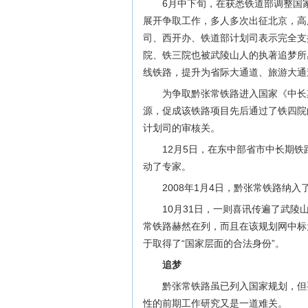
6月中下旬，在获悉铁道部调整国
展开争取工作，多人多次出征北京，高
司、西开办、铁道部计划司表示完全支
院、铁三院也被武陵山人的执著追梦所
线铁路，提升为省际大通道、旅游大通
为争取黔张常铁路进入国家《中长
源，促成该铁路项目先后通过了铁四院
计划司的审核关。
12月5日，在东中部省市中长期
动了专家。
2008年1月4日，黔张常铁路纳
10月31日，一则喜讯传遍了武陵
常铁路赫然在列，而且在该规划网中标
于取得了“国家层面的合法身份”。
追梦
黔张常铁路虽已列入国家规划，但
性的前期工作研究又是一道难关。