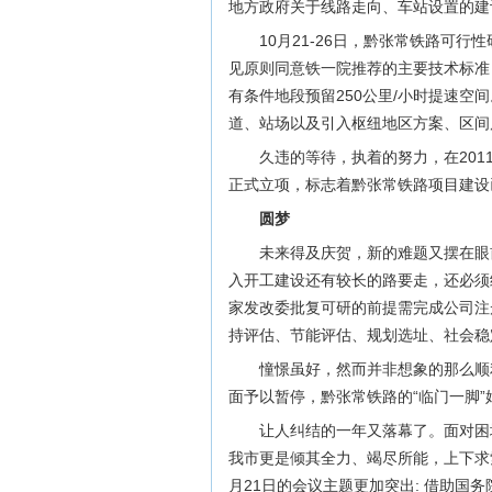
地方政府关于线路走向、车站设置的建
10月21-26日，黔张常铁路可
见原则同意铁一院推荐的主要技术标准：
有条件地段预留250公里/小时提速空
道、站场以及引入枢纽地区方案、区间
久违的等待，执着的努力，在201
正式立项，标志着黔张常铁路项目建设
圆梦
未来得及庆贺，新的难题又摆在眼
入开工建设还有较长的路要走，还必须
家发改委批复可研的前提需完成公司注
持评估、节能评估、规划选址、社会稳
憧憬虽好，然而并非想象的那么顺
面予以暂停，黔张常铁路的“临门一脚”
让人纠结的一年又落幕了。面对困
我市更是倾其全力、竭尽所能，上下求
月21日的会议主题更加突出: 借助国