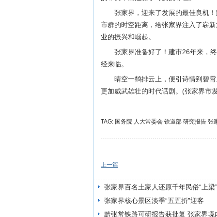
张家界，迎来了发展的最佳良机！
市群的时空距离，给张家界注入了崭新
业的振兴和崛起。
张家界准备好了！建市26年来，
经来临。
晴空一鹤排云上，便引诗情到碧霄
更加威武雄壮的时代话剧。(张家界市
TAG:
国务院
人大常委会
铁道部
研究报告
张
上一篇
张家界百名土家人还原千年民俗“上梁
张家界核心景区淡季“五五折”迎客
黔张常铁路可研报告获批复 张家界境