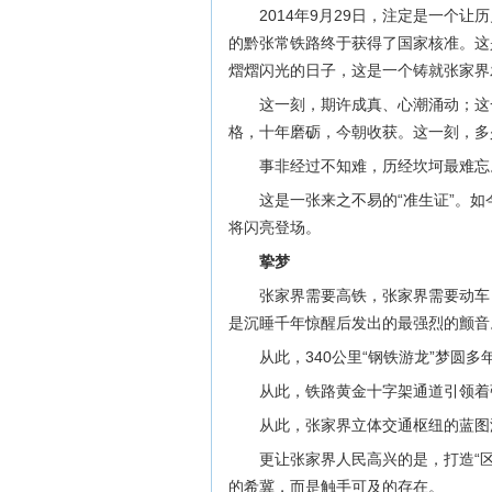
2014年9月29日，注定是一个
的黔张常铁路终于获得了国家核准。这
熠熠闪光的日子，这是一个铸就张家界
这一刻，期许成真、心潮涌动；这
格，十年磨砺，今朝收获。这一刻，多
事非经过不知难，历经坎坷最难忘
这是一张来之不易的“准生证”。
将闪亮登场。
挚梦
张家界需要高铁，张家界需要动车
是沉睡千年惊醒后发出的最强烈的颤音
从此，340公里“钢铁游龙”梦圆
从此，铁路黄金十字架通道引领着
从此，张家界立体交通枢纽的蓝
更让张家界人民高兴的是，打造“
的希冀，而是触手可及的存在。