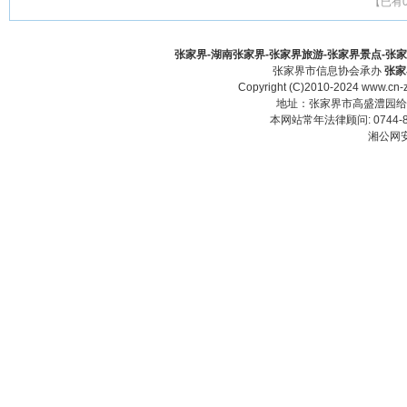
【已有
张家界-湖南张家界-张家界旅游-张家界景点-张家界酒
张家界市信息协会承办
张家
Copyright (C)2010-2024 www.cn-z
地址：张家界市高盛澧园给力大厦23
本网站常年法律顾问: 0744-83
湘公网安备