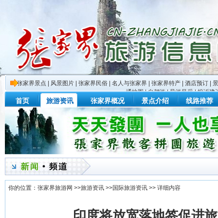
张家界景点
|
风景图片
|
张家界民俗
|
名人与张家界
|
张家界特产
|
酒店预订
|
通地图
|
自驾游
|
导游风采
|
投诉建
首页
旅游资讯
张家界概况
景点介绍
线路推荐
你的位置：
张家界旅游网
>>
旅游资讯
>>
国际旅游资讯
>> 详细内容
印度将放宽落地签促进旅