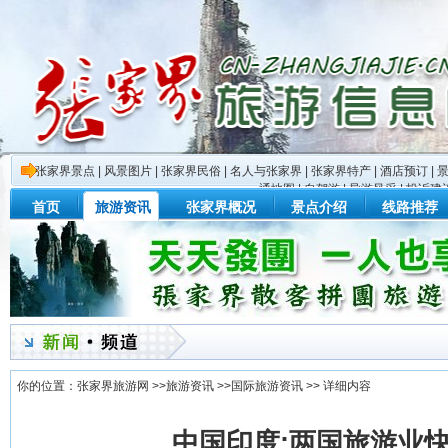
张家界景点
|
风景图片
|
张家界民俗
|
名人与张家界
|
张家界特产
|
酒店预订
|
通地图
|
自驾游
|
导游风采
|
投诉建
首页
旅游资讯
张家界概况
景点介绍
线路推荐
你的位置：
张家界旅游网
>>
旅游资讯
>>
国际旅游资讯
>> 详细内容
中国印度:两国旅游业