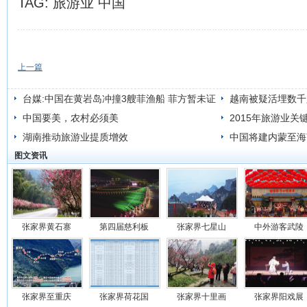
TAG:
旅游业
中国
上一篇
台媒:中国在黄岩岛冲撞3艘菲渔船 菲方暂未证
越南被疑活埋数千
实
中国要美，农村必须美
2015年旅游业关
湖南推动旅游业提质增效
中国将建内蒙至海
图文资讯
界
张家界黄石寨
第四届慈利板
张家界七星山
中外游客武陵
张家界至重庆
张家界荷花国
张家界十里画
张家界阳戏展