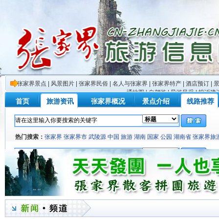
张家界景点
|
风景图片
|
张家界民俗
|
名人与张家界
|
张家界特产
|
酒店预订
|
通地图
|
自驾游
|
导游风采
|
投诉建
首页
旅游资讯
张家界概况
景点介绍
线路推荐
热门搜索：
张家界
张家界市
武陵源
中国
旅游
湖南
国家
公园
湖南省
张家界旅
门山
旅行社
座谈会
活动
黄龙洞
北京
美国
慈利县
中国游客
旅游业
旅游节
主题
中国旅游
项目
韩国
桑植县
风景区
生态
日本
热门搜索：
张家界
张家界市
武陵源
中国
旅游
湖南
国家
公园
湖南省
张家界旅
门山
旅行社
座谈会
活动
黄龙洞
北京
美国
慈利县
中国游客
旅游业