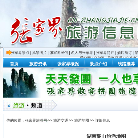
张家界景点
|
风景图片
|
张家界民俗
|
名人与张家界
|
张家界特产
|
酒店预订
|
通地图
|
自驾游
|
导游风采
|
投诉建
首页
旅游资讯
张家界概况
景点介绍
线路推荐
你的位置：
张家界旅游网
>>
旅游交通
>>
旅游地图
>> 详细信息
湖南韶山旅游地图