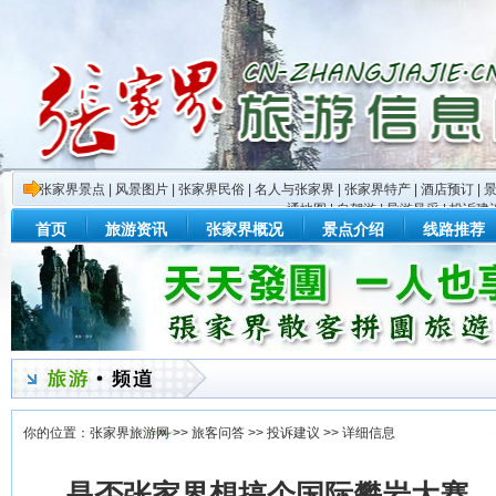
张家界景点
|
风景图片
|
张家界民俗
|
名人与张家界
|
张家界特产
|
酒店预订
|
通地图
|
自驾游
|
导游风采
|
投诉建
首页
旅游资讯
张家界概况
景点介绍
线路推荐
你的位置：
张家界旅游网
>>
旅客问答
>>
投诉建议
>> 详细信息
是否张家界想搞个国际攀岩大赛